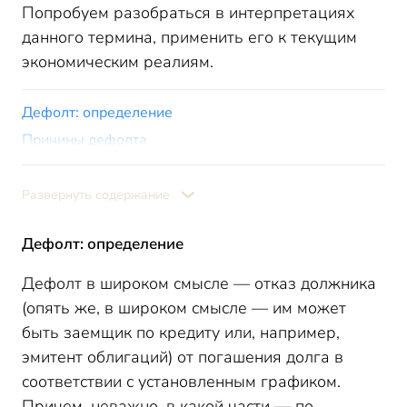
Попробуем разобраться в интерпретациях
данного термина, применить его к текущим
экономическим реалиям.
Дефолт: определение
Причины дефолта
Виды дефолта
Последствия дефолта
Развернуть содержание
Как спрогнозировать дефолт?
Дефолт: определение
Как сохранить деньги при дефолте?
Дефолт в России: исторические факты
Дефолт в широком смысле — отказ должника
Будет ли дефолт в 2022 году?
(опять же, в широком смысле — им может
быть заемщик по кредиту или, например,
эмитент облигаций) от погашения долга в
соответствии с установленным графиком.
Причем, неважно, в какой части — по