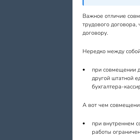
Важное отличие совм
трудового договора,
договору.
Нередко между собой
при совмещении д
другой штатной е
бухгалтера-кассир
А вот чем совмещение
при внутреннем с
работы ограничен