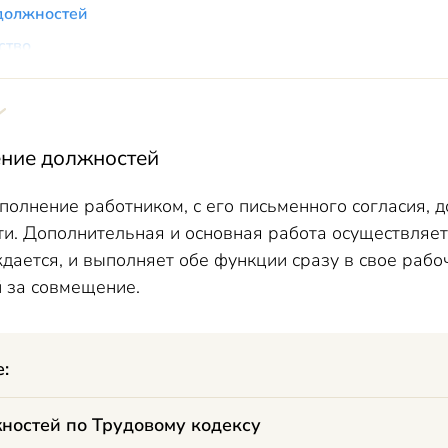
 должностей
ьство
вмещение: основные различия (таблица)
 и внутреннее совместительство
ение должностей
олнение работником, с его письменного согласия, 
и. Дополнительная и основная работа осуществляет
дается, и выполняет обе функции сразу в свое рабо
й за совмещение.
е:
ностей по Трудовому кодексу