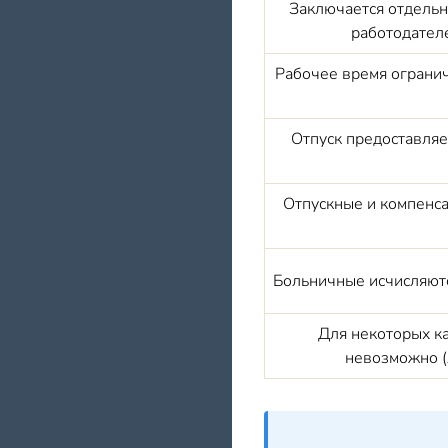
Заключается отдельн
работодател
Рабочее время огранич
Отпуск предоставляе
Отпускные и компенса
Больничные исчисляютс
Для некоторых к
невозможно (л