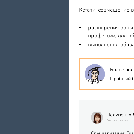
Кстати, совмещение 
расширения зоны 
профессии, для о
выполнения обяза
Более пол
Пробный б
Пелипенко 
Автор статьи
Специализация: Гра