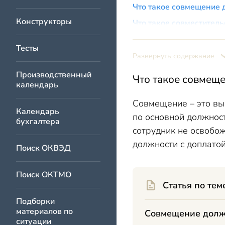
Что такое совмещение
Конструкторы
Что такое совместител
Совместительство и со
Тесты
Внутреннее совмещение
Развернуть содержание
Производственный
Что такое совмещ
календарь
Совмещение – это вып
Календарь
по основной должност
бухгалтера
сотрудник не освобож
должности с доплато
Поиск ОКВЭД
Поиск ОКТМО
Статья по тем
Подборки
материалов по
Совмещение долж
ситуации