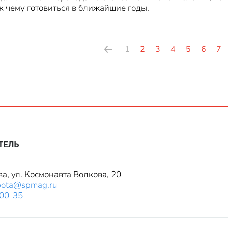
 к чему готовиться в ближайшие годы.
1
2
3
4
5
6
7
ва, ул. Космонавта Волкова, 20
bota@spmag.ru
-00-35