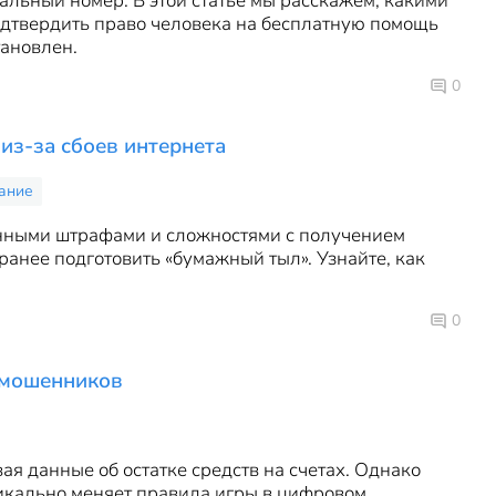
альный номер. В этой статье мы расскажем, какими
одтвердить право человека на бесплатную помощь
тановлен.
0
из-за сбоев интернета
ание
анными штрафами и сложностями с получением
анее подготовить «бумажный тыл». Узнайте, как
0
т мошенников
 данные об остатке средств на счетах. Однако
дикально меняет правила игры в цифровом