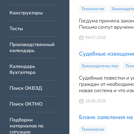
Технологии
Законодат
Конструкторы
Госдума приняла закон
Письмо сочтут врученн
Тесты
09.07.2026
Производственный
календарь
Судебные извещения
Календарь
Законодательство
Тех
бухгалтера
Судебные повестки и у
граждан от необходимо
Поиск ОКВЭД
новая система и что из
16.06.2026
Поиск ОКТМО
Бланк заявления на
Подборки
материалов по
Технологии
ситуации