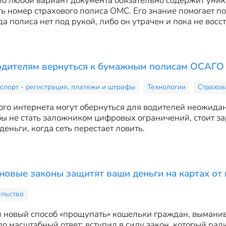
Но любой вариант документа обязательно содержит уник
ь номер страхового полиса ОМС. Его знание помогает п
да полиса нет под рукой, либо он утрачен и пока не восс
дителям вернуться к бумажным полисам ОСАГО 
спорт - регистрация, платежи и штрафы
Технологии
Страхов
ого интернета могут обернуться для водителей неожид
ы не стать заложником цифровых ограничений, стоит зар
деньги, когда сеть перестает ловить.
новые законы защитят ваши деньги на картах о
ельство
овый способ «прощупать» кошельки граждан, выманивая
ло масштабный ответ: вступил в силу закон, который ра