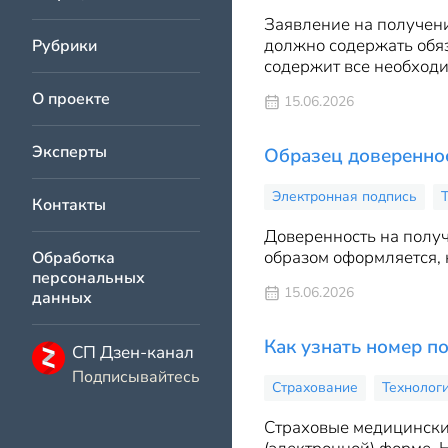
Заявление на получен
должно содержать обяз
Рубрики
содержит все необход
О проекте
15.06.2026
Эксперты
Образец довереннос
Электронная подпись
Контакты
Доверенность на получ
образом оформляется, к
Обработка
персональных
15.06.2026
данных
Как узнать номер п
СП Дзен-канал
Подписывайтесь
Страхование
Технолог
Страховые медицински