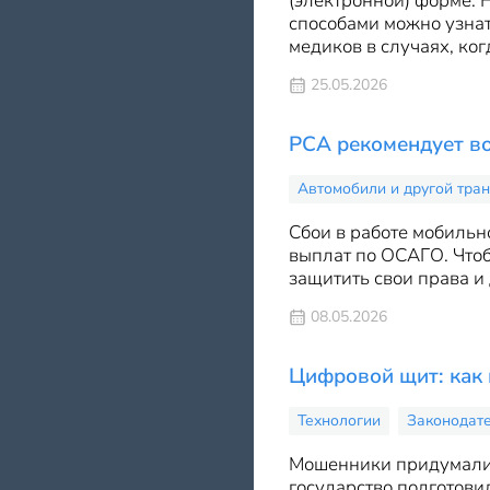
(электронной) форме. 
способами можно узнат
медиков в случаях, ког
25.05.2026
РСА рекомендует во
Автомобили и другой тран
Сбои в работе мобильн
выплат по ОСАГО. Чтоб
защитить свои права и 
08.05.2026
Цифровой щит: как 
Технологии
Законодат
Мошенники придумали н
государство подготови