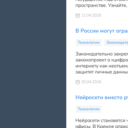
пространстве. Узнайте
21.04.2026
В России могут огр
Технологии
Законодат
Законодательно закреп
законопроект о «цифро
интернету как неотъем
защитят личные данные
20.04.2026
Нейросети вместо р
Технологии
Нейросети становятся 
офисы. В Кремле опред