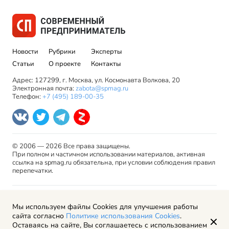
Новости
Рубрики
Эксперты
Статьи
О проекте
Контакты
Адрес: 127299, г. Москва, ул. Космонавта Волкова, 20
Электронная почта:
zabota@spmag.ru
Телефон:
+7 (495) 189-00-35
© 2006 — 2026 Все права защищены.
При полном и частичном использовании материалов, активная
ссылка на spmag.ru обязательна, при условии соблюдения правил
перепечатки.
Правила использования материалов сайта и авторские
Мы используем файлы Cookies для улучшения работы
права
сайта согласно
Политике использования Cookies
.
Пользовательское соглашение
Оставаясь на сайте, Вы соглашаетесь с использованием
Политика обработки персональных данных