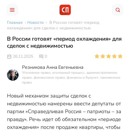
Главная
›
Новости
›
В России готовят «период
охлаждения» для сделок с недвижимостью
В России готовят «период охлаждения» для
сделок с недвижимостью
26.11.2025
0
Резникова Анна Евгеньевна
Уголовное право, уголовный процесс, административное
право, финансовое право, финансы и бухучет, таможенное
право
Новый механизм защиты сделок с
недвижимостью намерены ввести депутаты от
партии «Справедливая Россия – патриоты – за
правду». Речь идет об обязательном «периоде
охлаждения» после продаже квартиры, чтобы