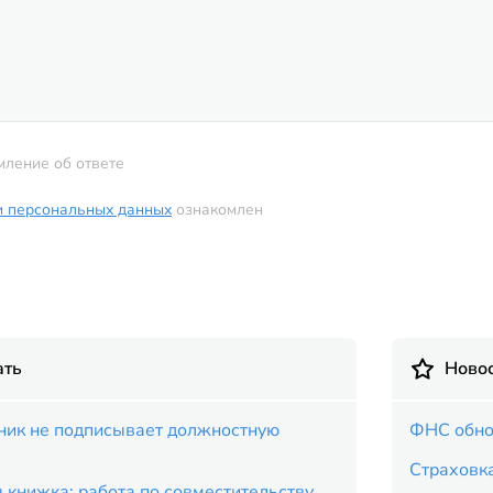
мление об ответе
и персональных данных
ознакомлен
ать
Новос
дник не подписывает должностную
ФНС обно
Страховка
 книжка: работа по совместительству