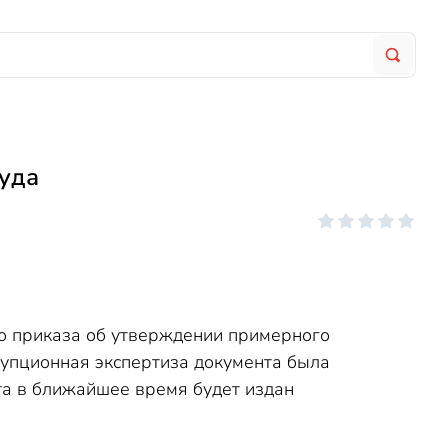
руда
го приказа об утверждении примерного
рупционная экспертиза документа была
кта в ближайшее время будет издан