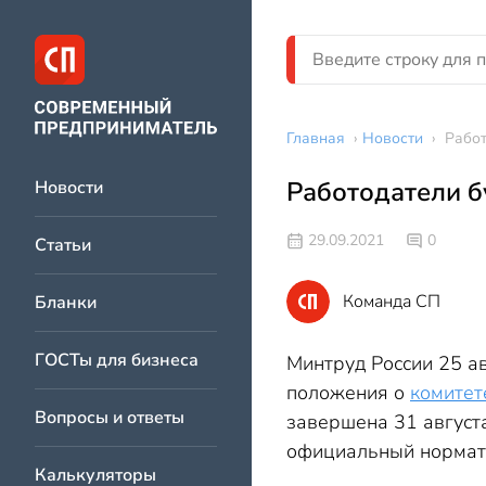
Главная
›
Новости
›
Работ
Работодатели б
Новости
29.09.2021
0
Статьи
Команда СП
Бланки
ГОСТы для бизнеса
Минтруд России 25 а
положения о
комитет
Вопросы и ответы
завершена 31 августа
официальный нормат
Калькуляторы