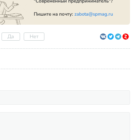
"Современный предприниматель"?
Пишите на почту:
zabota@spmag.ru
Да
Нет