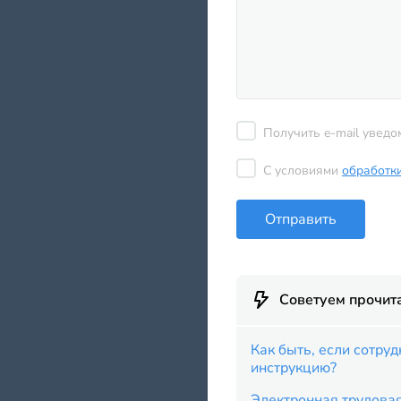
Получить e-mail уведо
С условиями
обработк
Отправить
Советуем прочит
Как быть, если сотру
инструкцию?
Электронная трудовая