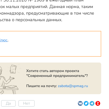
 от 30.11.2020 № 1969 в ежегодный план
к малых предприятий. Данная норма, таким
скомнадзора, предусматривающие в том числе
ства о персональных данных.
Плюс
.
Хотите стать автором проекта
"Современный предприниматель"?
Пишите на почту:
zabota@spmag.ru
Да
Нет