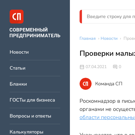
Главная
›
Новости
›
Пров
Проверки малы
Новости
07.04.2021
0
Статьи
Команда СП
Бланки
ГОСТы для бизнеса
Роскомнадзор в пись
органами не осущест
Вопросы и ответы
области персональны
Калькуляторы