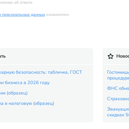
мление об ответе
и персональных данных
ознакомлен
ать
Новос
арную безопасность: табличка, ГОСТ
Гостиницы
процедур
и бизнеса в 2026 году
ФНС обно
ии (образец)
Страховка
а в налоговую (образец)
Эвакуация
скидках 