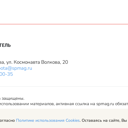
ва, ул. Космонавта Волкова, 20
bota@spmag.ru
-00-35
а защищены.
спользовании материалов, активная ссылка на spmag.ru обяза
согласно
Политике использования Cookies
. Оставаясь на сайте, Вы
ериалов сайта и авторские права
Пользовательское соглашение