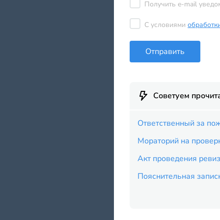
Получить e-mail уведо
С условиями
обработк
Отправить
Советуем прочит
Ответственный за пож
Мораторий на проверк
Акт проведения ревиз
Пояснительная записк