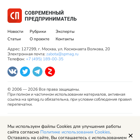
Новости
Рубрики
Эксперты
Статьи
О проекте
Контакты
Адрес: 127299, г. Москва, ул. Космонавта Волкова, 20
Электронная почта:
zabota@spmag.ru
Телефон:
+7 (495) 189-00-35
© 2006 — 2026 Все права защищены.
При полном и частичном использовании материалов, активная
ссылка на spmag.ru обязательна, при условии соблюдения правил
перепечатки.
Правила использования материалов сайта и авторские
Мы используем файлы Cookies для улучшения работы
права
сайта согласно
Политике использования Cookies
.
Пользовательское соглашение
Оставаясь на сайте, Вы соглашаетесь с использованием
Политика обработки персональных данных