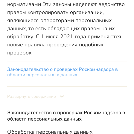
нормативами Эти законы наделяют ведомство
правом контролировать организации,
являющиеся операторами персональных
данных, то есть обладающих правом на их
обработку. С 1 июля 2021 года применяются
новые правила проведения подобных
проверок.
Законодательство о проверках Роскомнадзора в
области персональных данных
Виды проверок соблюдения законодательства о
персональных данных
Развернуть содержание
Зависимость частоты и подробности проверок от
категории риска
Проверочные листы Роскомнадзора
Законодательство о проверках Роскомнадзора в
области персональных данных
Результаты проверки соблюдения законодательства
о персональных данных
Обработка персональных данных