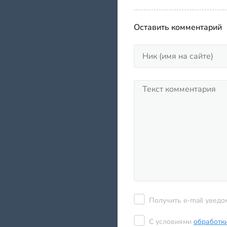
Оставить комментарий
Получить e-mail уведо
С условиями
обработк