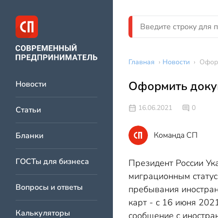
Главная
›
Новости
›
Оформ
Оформить докум
Новости
16.06.2021
0
Статьи
Команда СП
Бланки
ГОСТы для бизнеса
Президент России Ук
миграционным статус
Вопросы и ответы
пребывания иностранц
карт - с 16 июня 202
Калькуляторы
сообщение с иностра