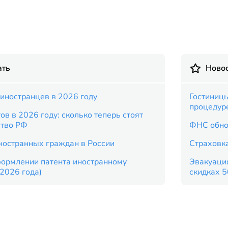
ать
Новос
иностранцев в 2026 году
Гостиницы
процедур
в в 2026 году: сколько теперь стоят
ство РФ
ФНС обно
ностранных граждан в России
Страховка
формлении патента иностранному
Эвакуация
2026 года)
скидках 