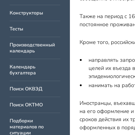
Конструкторы
Также на период с 1
постоянное проживани
Тесты
Кроме того, российск
Производственный
календарь
направлять запро
Календарь
целей их въезда 
бухгалтера
эпидемиологическ
нанимать на рабо
Поиск ОКВЭД
Иностранцы, въехавши
Поиск ОКТМО
на его оформление и 
сроков действия их т
Подборки
материалов по
оформленных в поряд
ситуации