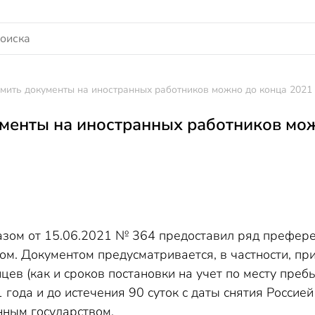
ить документы на иностранных работников можно до конца 2021
енты на иностранных работников мож
азом от 15.06.2021 № 364 предоставил ряд префер
ом. Документом предусматривается, в частности, пр
ев (как и сроков постановки на учет по месту преб
1 года и до истечения 90 суток с даты снятия Росси
нным государством.