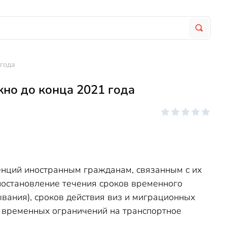
 года
но до конца 2021 года
енций иностранным гражданам, связанным с их
иостановление течения сроков временного
ывания), сроков действия виз и миграционных
ей временных ограничений на транспортное