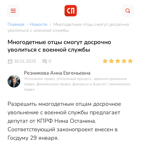
Главная
›
Новости
›
Многодетные отцы смогут досрочно
уволиться с военной службы
Многодетные отцы смогут досрочно
уволиться с военной службы
30.01.2025
0
Резникова Анна Евгеньевна
Уголовное право, уголовный процесс, административное
право, финансовое право, финансы и бухучет, таможенное
право
Разрешить многодетным отцам досрочное
увольнение с военной службы предлагает
депутат от КПРФ Нина Останина.
Соответствующий законопроект внесен в
Госдуму 29 января.