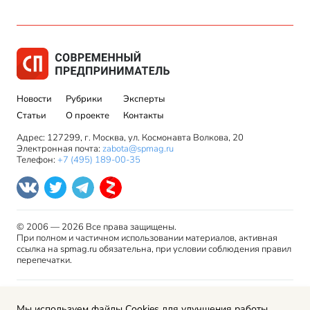
Новости
Рубрики
Эксперты
Статьи
О проекте
Контакты
Адрес: 127299, г. Москва, ул. Космонавта Волкова, 20
Электронная почта:
zabota@spmag.ru
Телефон:
+7 (495) 189-00-35
© 2006 — 2026 Все права защищены.
При полном и частичном использовании материалов, активная
ссылка на spmag.ru обязательна, при условии соблюдения правил
перепечатки.
Правила использования материалов сайта и авторские
Мы используем файлы Cookies для улучшения работы
права