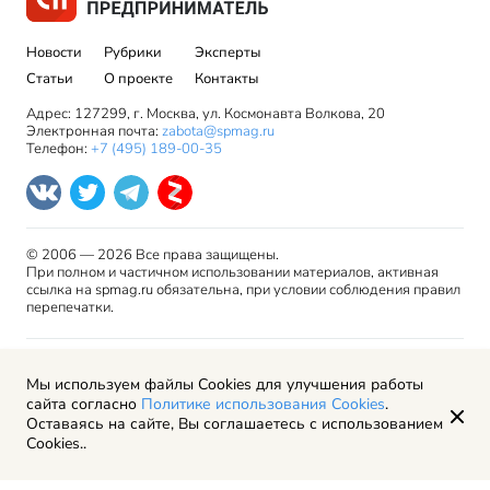
Новости
Рубрики
Эксперты
Статьи
О проекте
Контакты
Адрес: 127299, г. Москва, ул. Космонавта Волкова, 20
Электронная почта:
zabota@spmag.ru
Телефон:
+7 (495) 189-00-35
© 2006 — 2026 Все права защищены.
При полном и частичном использовании материалов, активная
ссылка на spmag.ru обязательна, при условии соблюдения правил
перепечатки.
Правила использования материалов сайта и авторские
Мы используем файлы Cookies для улучшения работы
права
сайта согласно
Политике использования Cookies
.
Пользовательское соглашение
Оставаясь на сайте, Вы соглашаетесь с использованием
Политика обработки персональных данных
Cookies..
Рекламодателям