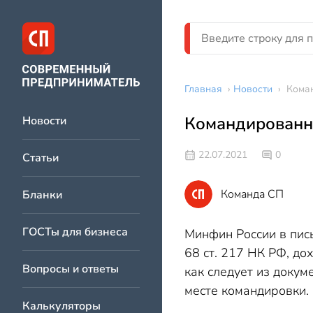
Главная
›
Новости
›
Коман
Командированны
Новости
22.07.2021
0
Статьи
Команда СП
Бланки
ГОСТы для бизнеса
Минфин России в пис
68 ст. 217 НК РФ, д
Вопросы и ответы
как следует из докум
месте командировки.
Калькуляторы