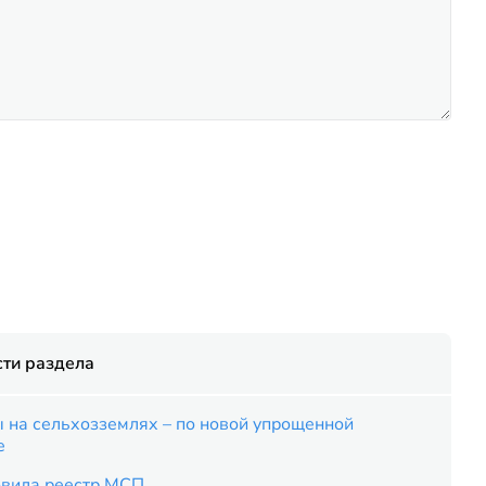
ти раздела
 на сельхозземлях – по новой упрощенной
е
вила реестр МСП