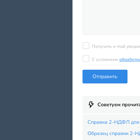
Получить e-mail уведо
С условиями
обработк
Отправить
Советуем прочит
Справка 2-НДФЛ для 
Образец справки 2-Н