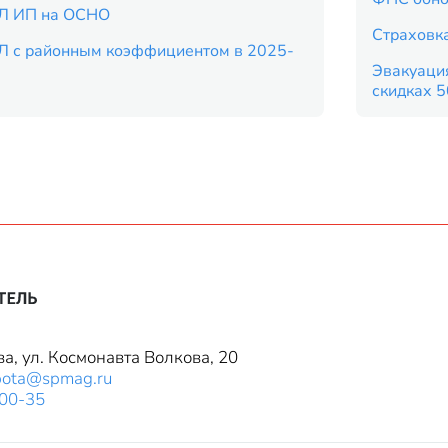
Л ИП на ОСНО
Страховка
Л с районным коэффициентом в 2025-
Эвакуация
скидках 
ва, ул. Космонавта Волкова, 20
bota@spmag.ru
-00-35