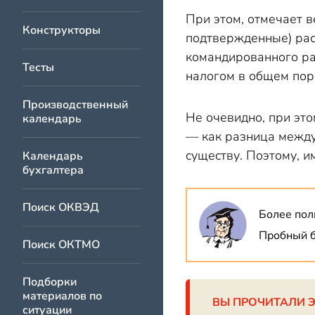
При этом, отмечает 
Конструкторы
подтвержденные) рас
командированного ра
Тесты
налогом в общем пор
Производственный
Не очевидно, при эт
календарь
— как разница между
существу. Поэтому, 
Календарь
бухгалтера
Поиск ОКВЭД
Более пол
Пробный б
Поиск ОКТМО
Подборки
материалов по
ВЫ ПРОЧИТАЛИ 
ситуации