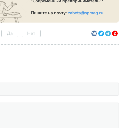
"Современный предприниматель"?
Пишите на почту:
zabota@spmag.ru
Да
Нет