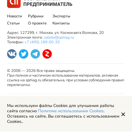
Новости
Рубрики
Эксперты
Статьи
О проекте
Контакты
Адрес: 127299, г. Москва, ул. Космонавта Волкова, 20
Электронная почта:
zabota@spmag.ru
Телефон:
+7 (495) 189-00-35
© 2006 — 2026 Все права защищены.
При полном и частичном использовании материалов, активная
ссылка на spmag.ru обязательна, при условии соблюдения правил
перепечатки.
Правила использования материалов сайта и авторские
Мы используем файлы Cookies для улучшения работы
права
сайта согласно
Политике использования Cookies
.
Пользовательское соглашение
Оставаясь на сайте, Вы соглашаетесь с использованием
Политика обработки персональных данных
Cookies..
Рекламодателям