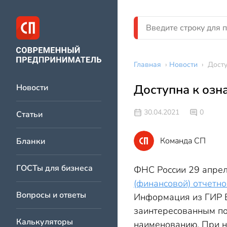
Главная
›
Новости
›
Досту
Доступна к озн
Новости
30.04.2021
0
Статьи
Команда СП
Бланки
ГОСТы для бизнеса
ФНС России 29 апрел
(финансовой) отчетно
Вопросы и ответы
Информация из ГИР Б
заинтересованным по
Калькуляторы
наименованию. При н