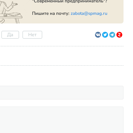
"Современный предприниматель"?
Пишите на почту:
zabota@spmag.ru
Да
Нет