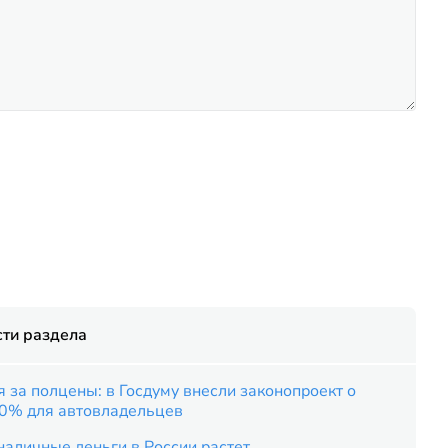
ти раздела
 за полцены: в Госдуму внесли законопроект о
50% для автовладельцев
наличные деньги в России растет