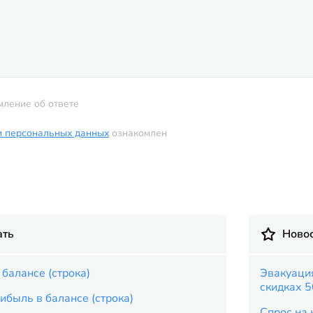
мление об ответе
и персональных данных
ознакомлен
ать
Новос
балансе (строка)
Эвакуация
скидках 
быль в балансе (строка)
Спрос на 