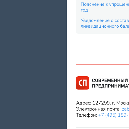
Пояснение к упрощенн
год
Уведомление о соста
ликвидационного бал
Адрес: 127299, г. Моск
Электронная почта:
za
Телефон:
+7 (495) 189