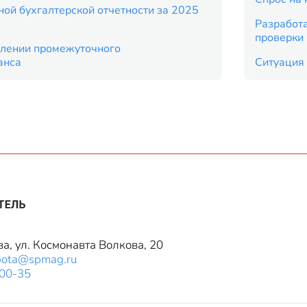
ой бухгалтерской отчетности за 2025
Разработ
проверки
влении промежуточного
анса
Ситуация 
ва, ул. Космонавта Волкова, 20
bota@spmag.ru
-00-35