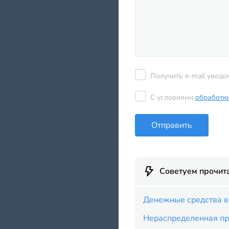
Получить e-mail уведо
С условиями
обработк
Отправить
Советуем прочит
Денежные средства в 
Нераспределенная при