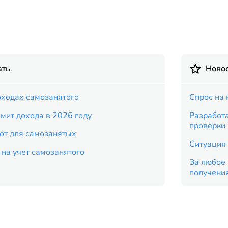
ать
Новос
доходах самозанятого
Спрос на 
мит дохода в 2026 году
Разработ
проверки
от для самозанятых
Ситуация 
 на учет самозанятого
За любое 
получени