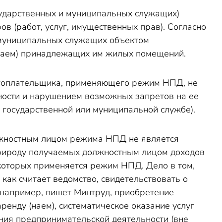
сударственных и муниципальных служащих)
в (работ, услуг, имущественных прав). Согласно
и муниципальных служащих объектом
(наем) принадлежащих им жилых помещений.
гоплательщика, применяющего режим НПД, не
ости и нарушением возможных запретов на ее
о государственной или муниципальной службе).
олжностным лицом режима НПД не является
рироду получаемых должностным лицом доходов
 которых применяется режим НПД. Дело в том,
как считает ведомство, свидетельствовать о
 например, пишет Минтруд, приобретение
енду (наем), систематическое оказание услуг
ния предпринимательской деятельности (вне