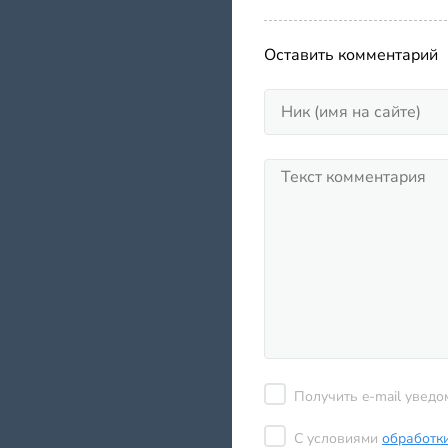
Оставить комментарий
Получить e-mail уведо
С условиями
обработк