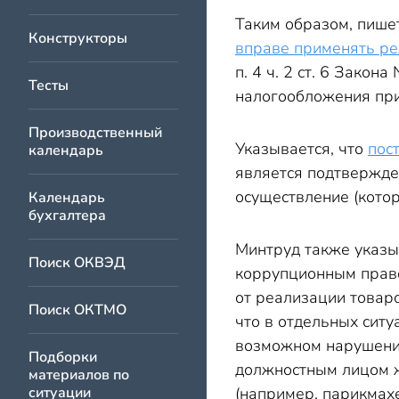
Таким образом, пише
Конструкторы
вправе применять 
п. 4 ч. 2 ст. 6 Зак
Тесты
налогообложения при
Производственный
Указывается, что
пос
календарь
является подтвержде
осуществление (котор
Календарь
бухгалтера
Минтруд также указы
Поиск ОКВЭД
коррупционным прав
от реализации товаро
Поиск ОКТМО
что в отдельных ситу
возможном нарушении
Подборки
должностным лицом ж
материалов по
ситуации
(например, парикмах