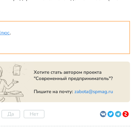
Плюс
.
Хотите стать автором проекта
"Современный предприниматель"?
Пишите на почту:
zabota@spmag.ru
Да
Нет