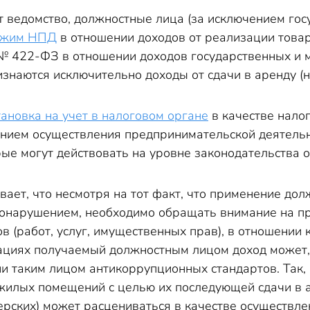
т ведомство, должностные лица (за исключением го
режим НПД
в отношении доходов от реализации товаро
она № 422-ФЗ в отношении доходов государственных 
знаются исключительно доходы от сдачи в аренду 
тановка на учет в налоговом органе
в качестве нало
нием осуществления предпринимательской деятельн
ые могут действовать на уровне законодательства 
вает, что несмотря на тот факт, что применение д
онарушением, необходимо обращать внимание на п
в (работ, услуг, имущественных прав), в отношении
ациях получаемый должностным лицом доход может, 
 таким лицом антикоррупционных стандартов. Так,
илых помещений с целью их последующей сдачи в ар
ерских) может расцениваться в качестве осуществле