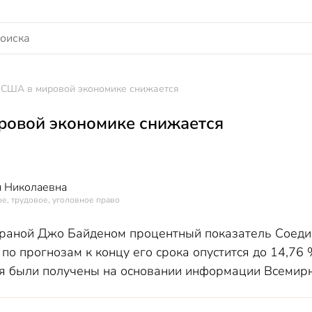
 США в мировой экономике снижается
ровой экономике снижается
 Николаевна
е, трудовое, уголовное право
траной Джо Байденом процентный показатель Соед
по прогнозам к концу его срока опустится до 14,76
ия были получены на основании информации Всемир