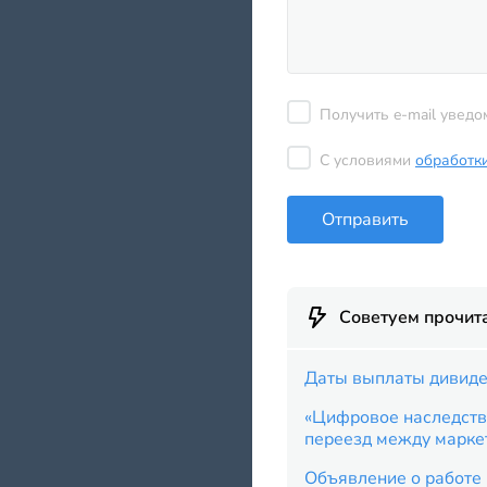
Получить e-mail уведо
С условиями
обработк
Отправить
Советуем прочит
Даты выплаты дивиде
«Цифровое наследство
переезд между марке
Объявление о работе 