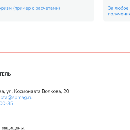
уризм (пример с расчетами)
За любое 
получени
ва, ул. Космонавта Волкова, 20
bota@spmag.ru
-00-35
а защищены.