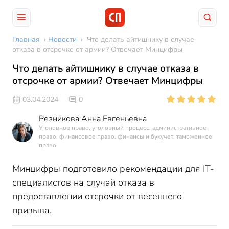
Главная
›
Новости
›
Что делать айтишнику в случае
отказа в отсрочке от армии? Отвечает Минцифры
Что делать айтишнику в случае отказа в
отсрочке от армии? Отвечает Минцифры
03.04.2024
0
Резникова Анна Евгеньевна
Уголовное право, уголовный процесс, административное
право, финансовое право, финансы и бухучет, таможенное
право
Минцифры подготовило рекомендации для IT-
специалистов на случай отказа в
предоставлении отсрочки от весеннего
призыва.