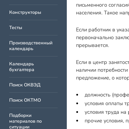
письменного согласия
Конструкторы
населения. Такое на
Тесты
Если работник в указ
первоначально заключ
Производственный
прерывается.
календарь
Если в центр занятос
Календарь
бухгалтера
наличии потребности
предложение, о котор
Поиск ОКВЭД
должность (профес
Поиск ОКТМО
условия оплаты тр
условия труда на 
Подборки
прочие условия, 
материалов по
ситуации