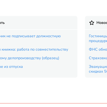
ать
Новос
дник не подписывает должностную
Гостиницы
процедур
 книжка: работа по совместительству
ФНС обно
ому делопроизводству (образец)
Страховка
е из отпуска
Эвакуация
скидках 