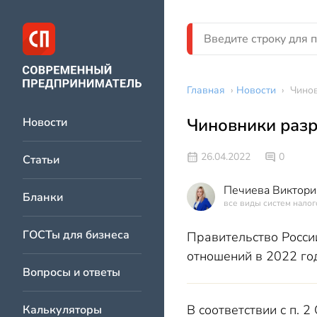
Главная
›
Новости
›
Чинов
Чиновники разр
Новости
26.04.2022
0
Статьи
Печиева Виктори
Бланки
все виды систем нало
ГОСТы для бизнеса
Правительство Росси
отношений в 2022 год
Вопросы и ответы
В соответствии с п. 
Калькуляторы