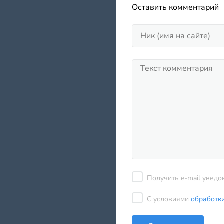
Оставить комментарий
Получить e-mail уведо
С условиями
обработк