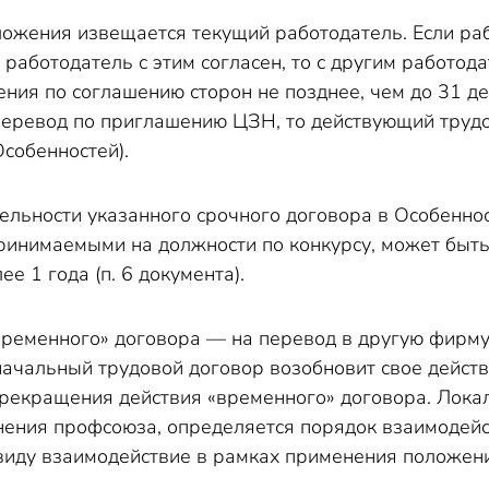
ожения извещается текущий работодатель. Если ра
 работодатель с этим согласен, то с другим работо
ния по соглашению сторон не позднее, чем до 31 де
еревод по приглашению ЦЗН, то действующий трудов
Особенностей).
льности указанного срочного договора в Особенност
принимаемыми на должности по конкурсу, может быт
е 1 года (п. 6 документа).
временного» договора — на перевод в другую фирму,
оначальный трудовой договор возобновит свое дейст
прекращения действия «временного» договора. Лок
ения профсоюза, определяется порядок взаимодейств
 виду взаимодействие в рамках применения положен