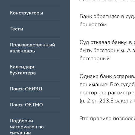
Конструкторы
Банк обратился в суд
банкротом.
Тесты
Суд отказал банку: в
Производственный
быть бесспорным. А з
календарь
бесспорный.
Календарь
бухгалтера
Однако банк оспарив
понимание. Все судеб
Поиск ОКВЭД
повторное рассмотре
(п. 2 ст. 213.5 закон
Поиск ОКТМО
Это правило позволяе
Подборки
материалов по
ситуации