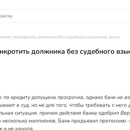
может обанкротить должника без судебного взыскания долга
нкротить должника без судебного взы
 по кредиту допущена просрочка, однако банк не вз
вают в суд, но не для того, чтобы требовать с него 
альная ситуация, причем действия банка одобрил Ве
в несколько миллионов. Банк предъявил претензию –
 и не начала.