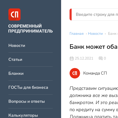
Главная
›
Новости
›
Банк 
Банк может оба
Новости
25.12.2021
0
Статьи
Команда СП
Бланки
ГОСТы для бизнеса
Представим ситуацию:
должника все же вызы
Вопросы и ответы
банкротом. И это ре
по кредиту на сумму 
Калькуляторы
Должница платить так