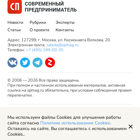
Новости
Рубрики
Эксперты
Статьи
О проекте
Контакты
Адрес: 127299, г. Москва, ул. Космонавта Волкова, 20
Электронная почта:
zabota@spmag.ru
Телефон:
+7 (495) 189-00-35
© 2006 — 2026 Все права защищены.
При полном и частичном использовании материалов, активная
ссылка на spmag.ru обязательна, при условии соблюдения правил
перепечатки.
Правила использования материалов сайта и авторские
Мы используем файлы Cookies для улучшения работы
права
сайта согласно
Политике использования Cookies
.
Пользовательское соглашение
Оставаясь на сайте, Вы соглашаетесь с использованием
Политика обработки персональных данных
Cookies..
Рекламодателям