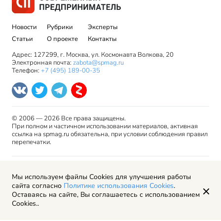
Новости
Рубрики
Эксперты
Статьи
О проекте
Контакты
Адрес: 127299, г. Москва, ул. Космонавта Волкова, 20
Электронная почта:
zabota@spmag.ru
Телефон:
+7 (495) 189-00-35
© 2006 — 2026 Все права защищены.
При полном и частичном использовании материалов, активная
ссылка на spmag.ru обязательна, при условии соблюдения правил
перепечатки.
Правила использования материалов сайта и авторские
Мы используем файлы Cookies для улучшения работы
права
сайта согласно
Политике использования Cookies
.
Пользовательское соглашение
Оставаясь на сайте, Вы соглашаетесь с использованием
Политика обработки персональных данных
Cookies..
Рекламодателям