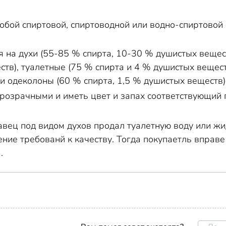
собой спиртовой, спиртоводной или водно-спиртово
я на духи (55-85 % спирта, 10-30 % душистых вещес
тв), туалетные (75 % спирта и 4 % душистых вещест
и одеколоны (60 % спирта, 1,5 % душистых веществ)
розрачными и иметь цвет и запах соответствующий 
давец под видом духов продал туалетную воду или 
ение требованй к качеству. Тогда покупаетль вправ
.