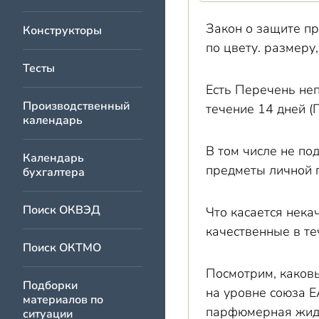
Закон о защите пр
Конструкторы
по цвету. размеру
Тесты
Есть Перечень не
Производственный
течение 14 дней 
календарь
В том числе не по
Календарь
предметы личной г
бухгалтера
Поиск ОКВЭД
Что касается нека
качественные в те
Поиск ОКТМО
Посмотрим, каков
Подборки
на уровне союза Е
материалов по
парфюмерная жид
ситуации