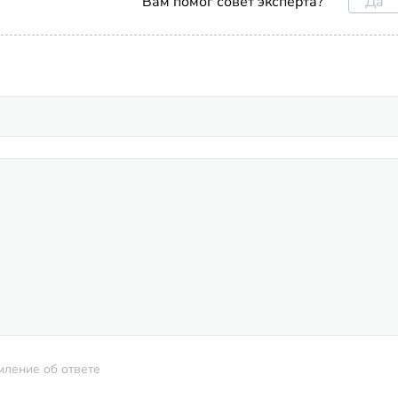
Да
Вам помог совет эксперта?
мление об ответе