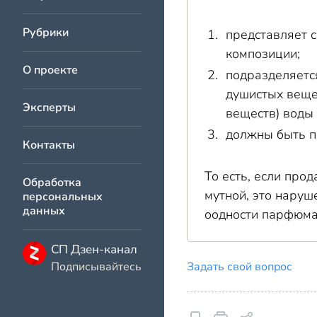
Рубрики
представляет 
композиции;
О проекте
подразделяетс
душистых вещес
Эксперты
веществ) воды 
должны быть п
Контакты
То есть, если про
Обработка
мутной, это наруш
персональных
данных
оодности парфюма
СП Дзен-канал
Подписывайтесь
Задать свой вопрос