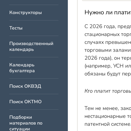
Нужно ли платит
Конструкторы
С 2026 года, пре
Тесты
стационарных торг
случаях превышен
Производственный
календарь
торговыми залами 
2026 года), он те
Календарь
(например, УСН ил
бухгалтера
обязаны будут пер
Поиск ОКВЭД
Кто платит торгов
Поиск ОКТМО
Тем не менее, за
нестационарные то
Подборки
материалов по
патентной системе
ситуации