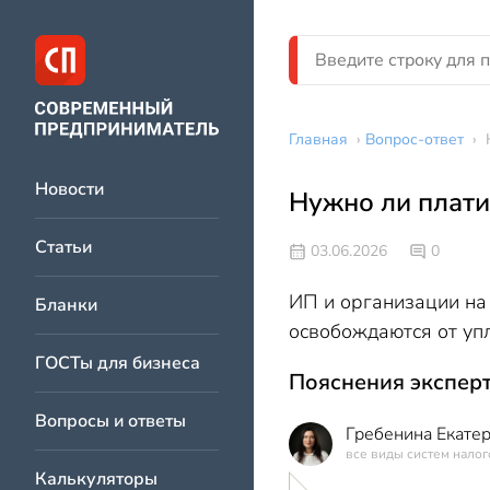
Главная
›
Вопрос-ответ
›
Новости
Нужно ли плати
Статьи
03.06.2026
0
ИП и организации на
Бланки
освобождаются от упл
ГОСТы для бизнеса
Пояснения эксперт
Вопросы и ответы
Гребенина Екате
все виды систем нало
Калькуляторы