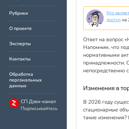
Кто являе
Рубрики
доступ
на 
О проекте
Ответ на вопрос «
Эксперты
Напомним, что по
нормативными акт
Контакты
принадлежности. О
непосредственно с
Обработка
персональных
данных
Изменения в то
СП Дзен-канал
В 2026 году сущес
Подписывайтесь
стационарные объ
такие изменения? 