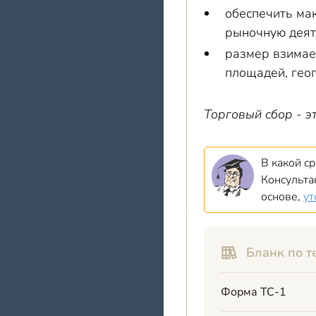
обеспечить ма
рыночную деят
размер взимае
площадей, гео
Торговый сбор - 
В какой с
Консульт
основе,
ут
Бланк по т
Форма ТС-1