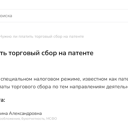
Нужно ли платить торговый сбор на патенте
ть торговый сбор на патенте
 специальном налоговом режиме, известном как пат
аты торгового сбора по тем направлениям деятельно
а:
рина Александровна
гообложения, бухотчетность, МСФО