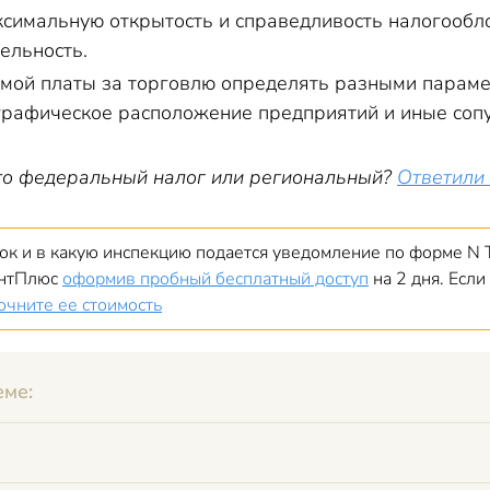
ксимальную открытость и справедливость налогообло
ельность.
мой платы за торговлю определять разными параме
графическое расположение предприятий и иные сопу
это федеральный налог или региональный?
Ответили 
рок и в какую инспекцию подается уведомление по форме N
антПлюс
оформив пробный бесплатный доступ
на 2 дня. Если
очните ее стоимость
еме: