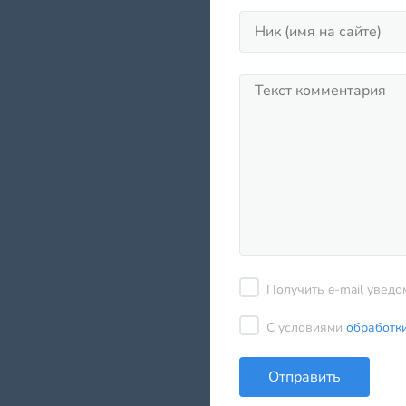
Получить e-mail уведо
С условиями
обработк
Отправить