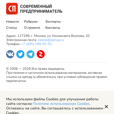
Новости
Рубрики
Эксперты
Статьи
О проекте
Контакты
Адрес: 127299, г. Москва, ул. Космонавта Волкова, 20
Электронная почта:
zabota@spmag.ru
Телефон:
+7 (495) 189-00-35
© 2006 — 2026 Все права защищены.
При полном и частичном использовании материалов, активная
ссылка на spmag.ru обязательна, при условии соблюдения правил
перепечатки.
Правила использования материалов сайта и авторские
Мы используем файлы Cookies для улучшения работы
права
сайта согласно
Политике использования Cookies
.
Пользовательское соглашение
Оставаясь на сайте, Вы соглашаетесь с использованием
Политика обработки персональных данных
Cookies..
Рекламодателям