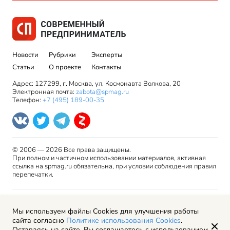
Новости
Рубрики
Эксперты
Статьи
О проекте
Контакты
Адрес: 127299, г. Москва, ул. Космонавта Волкова, 20
Электронная почта:
zabota@spmag.ru
Телефон:
+7 (495) 189-00-35
© 2006 — 2026 Все права защищены.
При полном и частичном использовании материалов, активная
ссылка на spmag.ru обязательна, при условии соблюдения правил
перепечатки.
Правила использования материалов сайта и авторские
Мы используем файлы Cookies для улучшения работы
права
сайта согласно
Политике использования Cookies
.
Пользовательское соглашение
Оставаясь на сайте, Вы соглашаетесь с использованием
Политика обработки персональных данных