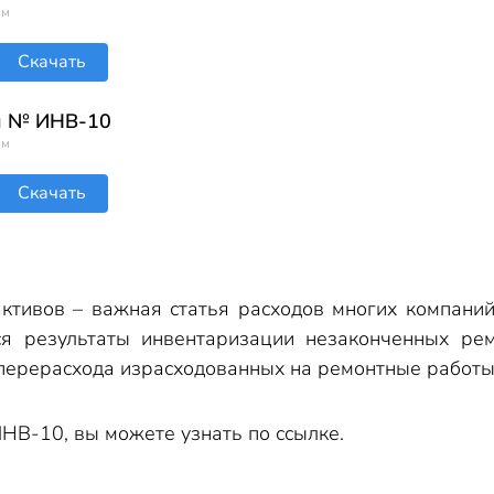
ом
Скачать
ы № ИНВ-10
ом
Скачать
активов – важная статья расходов многих компан
 результаты инвентаризации незаконченных ремо
перерасхода израсходованных на ремонтные работы 
НВ-10, вы можете узнать по ссылке.