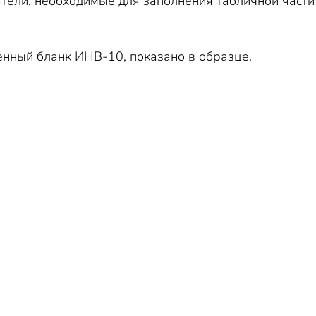
тели, необходимые для заполнения табличной част
енный бланк ИНВ-10, показано в образце.