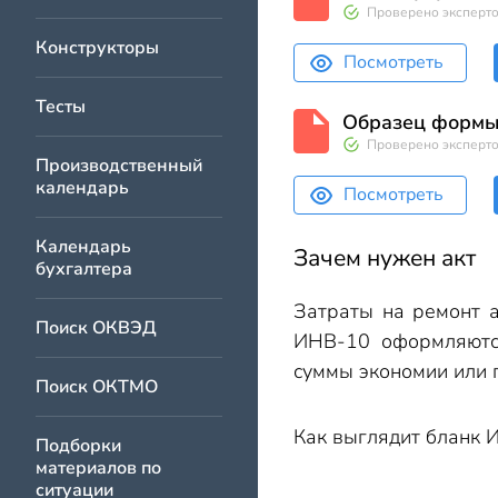
Проверено эксперт
Конструкторы
Посмотреть
Тесты
Образец форм
Проверено эксперт
Производственный
календарь
Посмотреть
Календарь
Зачем нужен акт
бухгалтера
Затраты на ремонт 
Поиск ОКВЭД
ИНВ-10 оформляются
суммы экономии или 
Поиск ОКТМО
Как выглядит бланк И
Подборки
материалов по
ситуации