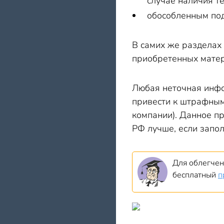
случае наличия т
обособленным под
В самих же разделах
приобретенных матер
Любая неточная инфо
привести к штрафным 
компании). Данное п
РФ лучше, если запол
Для облегчен
бесплатный
п