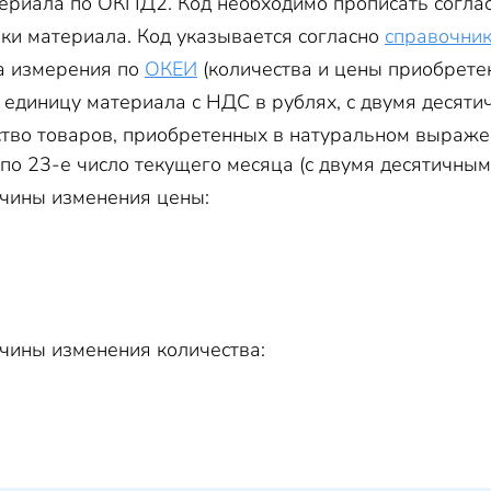
териала по ОКПД2. Код необходимо прописать согла
рки материала. Код указывается согласно
справочни
а измерения по
ОКЕИ
(количества и цены приобрете
а единицу материала с НДС в рублях, с двумя десяти
ство товаров, приобретенных в натуральном выраже
по 23-е число текущего месяца (с двумя десятичным
ичины изменения цены:
ичины изменения количества: