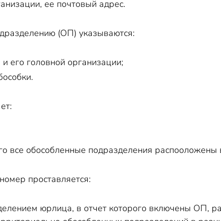
анизации, ее почтовый адрес.
дразделению (ОП) указываются:
и его головной организации;
бособки.
ет:
го все обособленные подразделения распооложены в
омер проставляется:
елением юрлица, в отчет которого включены ОП, р