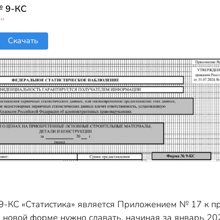
№ 9-КС
ом
Скачать
-КС «Статистика» является Приложением № 17 к прик
о новой форме нужно сдавать, начиная за январь 202