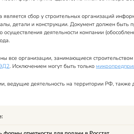
а является сбор у строительных организаций инфор
алы, детали и конструкции. Документ должен быть 
о осуществления деятельности компании (обособленн
ода.
ы все организации, занимающиеся строительством – 
ЭД2
. Исключением могут быть только
микропредпри
и, ведущие деятельность на территории РФ, также д
е:
ь формы отчетности для подачи в Росстат