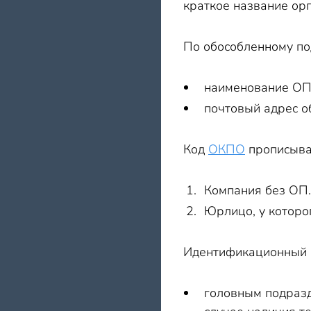
краткое название орг
По обособленному по
наименование ОП 
почтовый адрес о
Код
ОКПО
прописыва
Компания без ОП.
Юрлицо, у которо
Идентификационный н
головным подразд