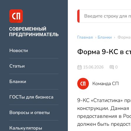
Главная
›
Бланки
›
Форма 
Форма 9-КС в с
Новости
Статьи
15.06.2026
0
Бланки
Команда СП
ГОСТы для бизнеса
9-КС «Статистика» п
конструкции. Данная
Вопросы и ответы
предоставления в Рос
должен быть предоста
Калькуляторы