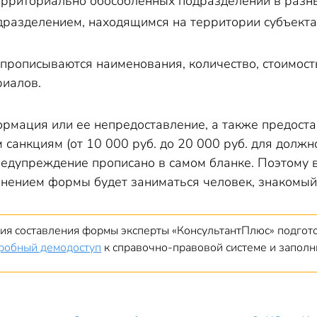
ерриториально обособленных подразделений в разны
разделением, находящимся на территории субъекта
 прописываются наименования, количество, стоимост
иалов.
рмация или ее непредоставление, а также предост
санкциям (от 10 000 руб. до 20 000 руб. для должнос
редупреждение прописано в самом бланке. Поэтому 
нением формы будет заниматься человек, знакомый с
ия составления формы эксперты «КонсультантПлюс» подго
робный демодоступ
к справочно-правовой системе и заполни