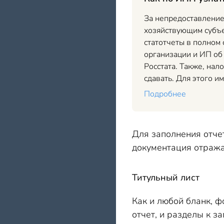
За непредоставление
хозяйствующим субъе
статотчеты в полном
организации и ИП об
Росстата. Также, нал
сдавать. Для этого 
Подробнее
Для заполнения отче
документация отражае
Титульный лист
Как и любой бланк, 
отчет, и разделы к з