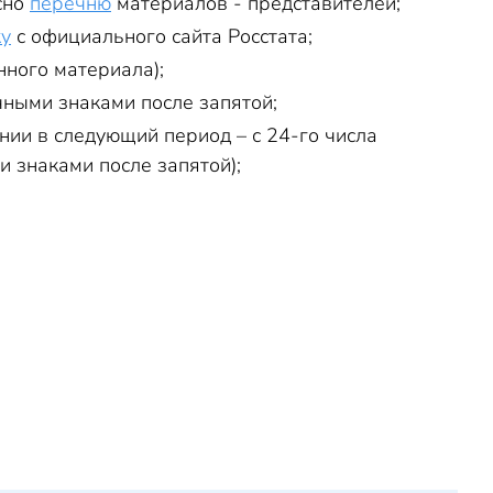
сно
перечню
материалов - представителей;
ку
с официального сайта Росстата;
нного материала);
чными знаками после запятой;
нии в следующий период – с 24-го числа
и знаками после запятой);