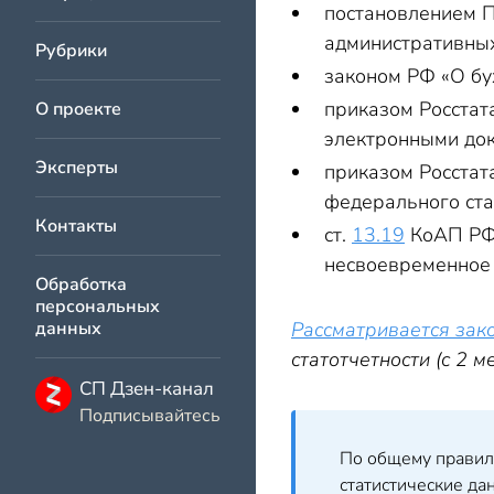
постановлением П
административных
Рубрики
законом РФ «О бу
приказом Росста
О проекте
электронными док
Эксперты
приказом Росста
федерального ста
Контакты
ст.
13.19
КоАП РФ 
несвоевременное 
Обработка
персональных
данных
Рассматривается зак
статотчетности (с 2 м
СП Дзен-канал
Подписывайтесь
По общему правилу
статистические да