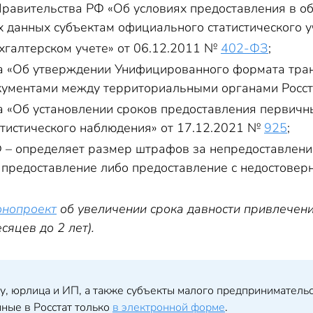
равительства РФ «Об условиях предоставления в об
 данных субъектам официального статистического у
хгалтерском учете» от 06.12.2011 №
402-ФЗ
;
та
«
Об утверждении Унифицированного формата тран
ументами между территориальными органами Росст
та
«
Об установлении сроков предоставления первичн
тистического наблюдения
»
от 17.12.2021 №
925
;
– определяет размер штрафов за непредоставление 
предоставление либо предоставление с недостовер
онопроект
об увеличении срока давности привлечени
есяцев до 2 лет).
, юрлица и ИП, а также субъекты малого предприниматель
нные в Росстат только
в электронной форме
.