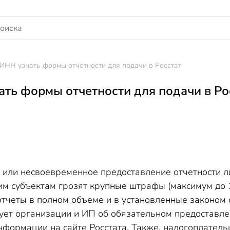
 ИНН узнать формы отчетности для подачи в Росстат
ать формы отчетности для подачи в Ро
 или несвоевременное предоставление отчетности л
м субъектам грозят крупные штрафы (максимум до 15
отчеты в полном объеме и в установленные законом
ует организации и ИП об обязательном предоставле
нформации на сайте Росстата. Также, налогоплател