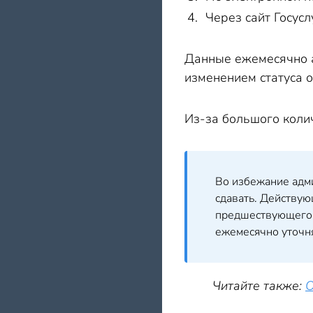
Через сайт Госусл
Данные ежемесячно а
изменением статуса 
Из-за большого коли
Во избежание адми
сдавать. Действую
предшествующего о
ежемесячно уточн
Читайте также:
О