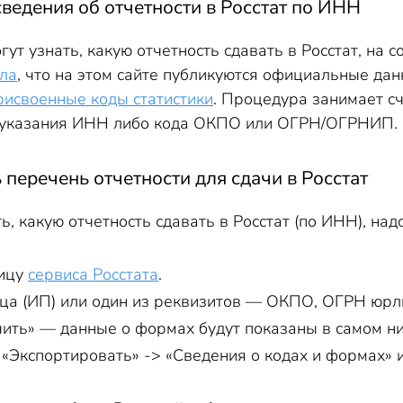
сведения об отчетности в Росстат по ИНН
гут узнать, какую отчетность сдавать в Росстат, на
ла
, что на этом сайте публикуются официальные дан
рисвоенные коды статистики
. Процедура занимает с
о указания ИНН либо кода ОКПО или ОГРН/ОГРНИП.
 перечень отчетности для сдачи в Росстат
ь, какую отчетность сдавать в Росстат (по ИНН), надо
ницу
сервиса Росстата
.
ца (ИП) или один из реквизитов — ОКПО, ОГРН юр
ить» — данные о формах будут показаны в самом низу
а
«
Экспортировать
»
->
«
Сведения о кодах и формах
» 