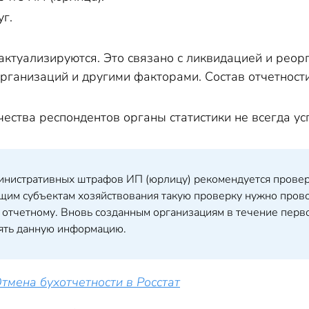
уг.
ктуализируются. Это связано с ликвидацией и реор
организаций и другими факторами. Состав отчетност
чества респондентов органы статистики не всегда у
нистративных штрафов ИП (юрлицу) рекомендуется проверят
щим субъектам хозяйствования такую проверку нужно проводи
тчетному. Вновь созданным организациям в течение перво
ять данную информацию.
тмена бухотчетности в Росстат