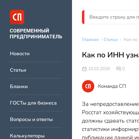
Главная
›
Статьи
›
Как по
Как по ИНН узн
Новости
10.02.2026
0
Статьи
Команда СП
Бланки
ГОСТы для бизнеса
За непредоставление
Росстат хозяйствующи
Вопросы и ответы
должны сдавать стат
статистики информир
Калькуляторы
публикации данной и