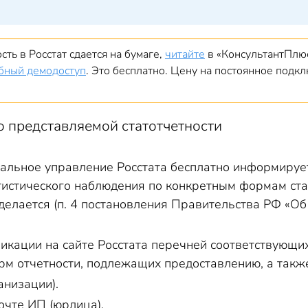
сть в Росстат сдается на бумаге,
читайте
в «КонсультантПлюс»
бный демодоступ
. Это бесплатно. Цену на постоянное под
 представляемой статотчетности
иальное управление Росстата бесплатно информируе
тистического наблюдения по конкретным формам ста
делается (п. 4 постановления Правительства РФ «Об
икации на сайте Росстата перечней соответствующих
м отчетности, подлежащих предоставлению, а также
анизации).
очте ИП (юрлица).