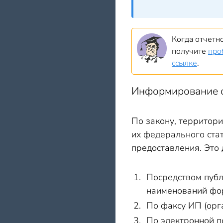
Когда отчетно
получите
про
ссылке
.
Информирование о
По закону, территор
их федерального ста
предоставления. Это 
Посредством публ
наименований фор
По факсу ИП (орг
По электронной п