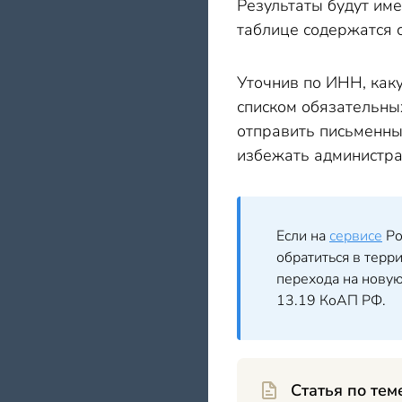
Результаты будут име
таблице содержатся с
Уточнив по ИНН, каку
списком обязательных
отправить письменны
избежать администр
Если на
сервисе
Ро
обратиться в терр
перехода на новую
13.19 КоАП РФ.
Статья по тем