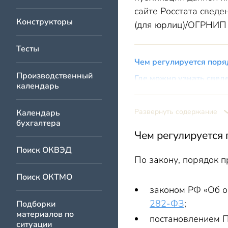
сайте Росстата сведе
Конструкторы
(для юрлиц)/ОГРНИП 
Тесты
Чем регулируется поря
Производственный
Где можно узнать сведе
календарь
Как по ИНН узнать пере
Итоги
Развернуть содержание
Календарь
бухгалтера
Чем регулируется 
Поиск ОКВЭД
По закону, порядок п
Поиск ОКТМО
законом РФ «Об о
282-ФЗ
;
Подборки
материалов по
постановлением П
ситуации