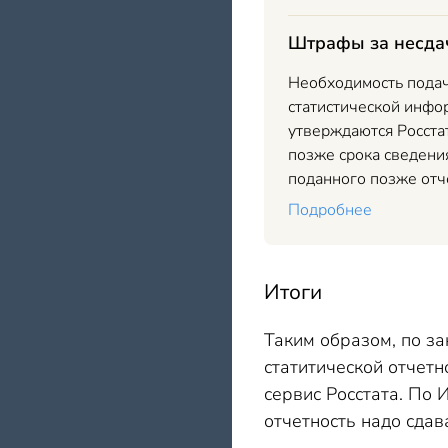
Штрафы за несдач
Необходимость подач
статистической инфо
утверждаются Росстат
позже срока сведени
поданного позже отч
Подробнее
Итоги
Таким образом, по з
статитической отчетн
сервис Росстата. По
отчетность надо сдав