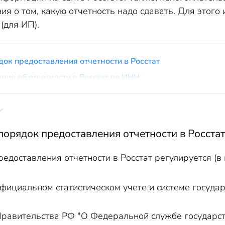
ния о том, какую отчетность надо сдавать. Для это
(для ИП).
док предоставления отчетности в Росстат
ния об отчетности в Росстат по ИНН
чень отчетности для сдачи в Росстат
порядок предоставления отчетности в Росстат
редоставления отчетности в Росстат регулируется (в
фициальном статистическом учете и системе государ
равительства РФ "О Федеральной службе государст