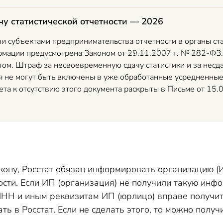
у статистической отчетности — 2026
и субъектами предпринимательства отчетности в органы ста
рмации предусмотрена Законом от 29.11.2007 г. № 282-ФЗ.
ом. Штраф за несвоевременную сдачу статистики и за несда
я не могут быть включены в уже обработанные усредненные
ета к отсутствию этого документа раскрыты в Письме от 15
акону, Росстат обязан информировать организацию 
ости. Если ИП (организация) не получили такую инф
 ИНН и иным реквизитам ИП (юрлицо) вправе получит
ать в Росстат. Если не сделать этого, то можно пол