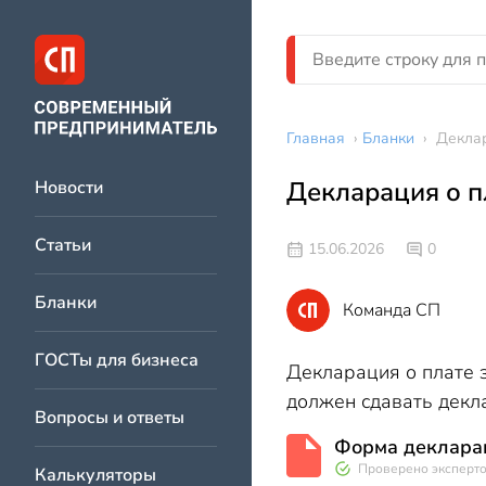
Главная
›
Бланки
›
Деклар
Декларация о п
Новости
Статьи
15.06.2026
0
Бланки
Команда СП
ГОСТы для бизнеса
Декларация о плате з
должен сдавать декла
Вопросы и ответы
Форма декларац
Проверено эксперт
Калькуляторы