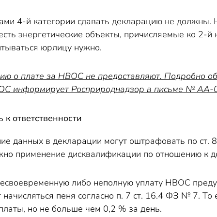
ами 4-й категории сдавать декларацию не должны. 
сть энергетические объекты, причисляемые ко 2-й к
итываться юрлицу нужно.
ю о плате за НВОС не предоставляют. Подробно об э
С информирует Росприроднадзор в письме № АА-03
ь к ответственности
ние данных в декларации могут оштрафовать по ст.
жно применение дисквалификации по отношению к д
есвоевременную либо неполную уплату НВОС предус
 начисляться пеня согласно п. 7 ст. 16.4 ФЗ № 7. То
платы, но не больше чем 0,2 % за день.