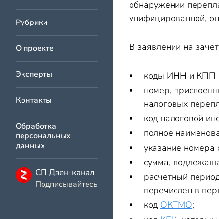
обнаружении перепла
унифицированной, о
Рубрики
В заявлении на заче
О проекте
Эксперты
коды ИНН и КПП н
номер, присвоенн
Контакты
налоговых перепл
код налоговой ин
Обработка
полное наименов
персональных
данных
указание номера 
сумма, подлежаща
СП Дзен-канал
расчетный период
Подписывайтесь
перечислен в перв
код
ОКТМО
;