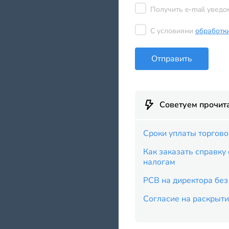
Получить e-mail уведо
С условиями
обработк
Отправить
Советуем прочит
Cроки уплаты торгово
Как заказать справку
налогам
РСВ на директора без
Согласие на раскрыти