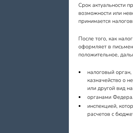
Срок актуальности пр
возможности или нев
принимается налогови
После того, как нал
оформляет в письмен
положительное, даль
налоговый орган,
казначейство о н
или другой вид н
органами Федерал
инспекцией, кото
расчетов с бюдже