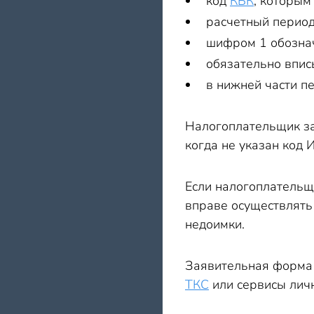
код
КБК
, которым
расчетный период
шифром 1 обознач
обязательно впис
в нижней части п
Налогоплательщик за
когда не указан код 
Если налогоплательщи
вправе осуществлять 
недоимки.
Заявительная форма 
ТКС
или сервисы лич