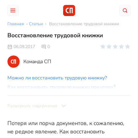
Главная
›
Статьи
›
Восстановление трудовой книжки
Восстановление трудовой книжки
06.09.2017
0
Команда СП
Можно ли восстановить трудовую книжку?
Как восстановить трудовую книжку при утере?
Как восстановить трудовую книжку, если
предприятие ликвидировано?
Развернуть содержание
Можно ли восстановить трудовую книжку по
ксерокопии?
Потеря или порча документов, к сожалению,
Восстановление трудовой книжки через
не редкое явление. Как восстановить
Пенсионный фонд