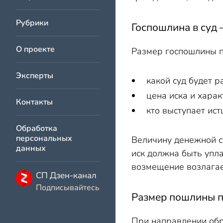
Рубрики
Госпошлина в суд –
О проекте
Размер госпошлины п
Эксперты
какой суд будет р
цена иска и хара
Контакты
кто выступает ист
Обработка
персональных
Величину денежной с
данных
иск должна быть упла
возмещение возлагае
СП Дзен-канал
Подписывайтесь
Размер пошлины пр
При направлении обр