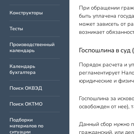
Госпошлина за подачу 
При обращении гражд
Конструкторы
Как посчитать госпошл
быть уплачена госуда
Входит ли госпошлина в
может зависеть от ра
Тесты
возникает обязанност
Производственный
Госпошлина в суд (
календарь
Порядок расчета и у
Календарь
бухгалтера
регламентирует Нало
юридические и физич
Поиск ОКВЭД
Госпошлина за исково
Поиск ОКТМО
освобожден от нее), 
Подборки
Данный сбор нужно пл
материалов по
ситуации
гражданский, или дел