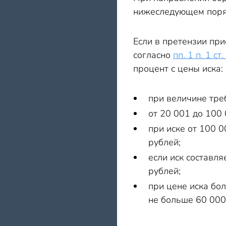
нижеследующем поря
Если в претензии пр
согласно
пп. 1 п. 1 ст
процент с цены иска:
при величине тре
от 20 001 до 100
при иске от 100 
рублей;
если иск составл
рублей;
при цене иска бо
не больше 60 000