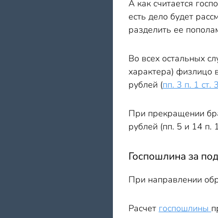
А как считается госп
есть дело будет расс
разделить ее пополам
Во всех остальных сл
характера) физлицо в
рублей (
пп. 3 п. 1 ст.
При прекращении бра
рублей (пп. 5 и 14 п. 
Госпошлина за под
При направлении обр
Расчет
госпошлины
п