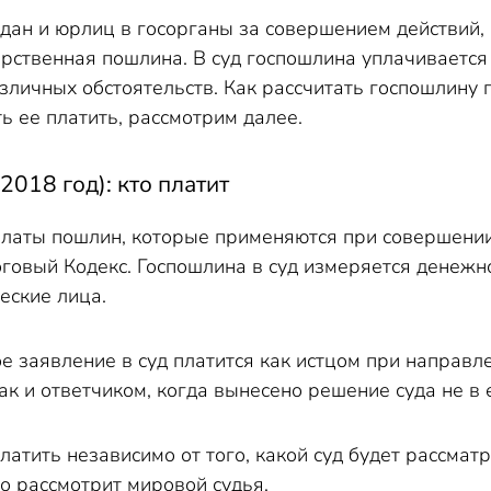
искового заявления в Конституционный суд
ан и юрлиц в госорганы за совершением действий,
ину по исковому заявлению
рственная пошлина. В суд госпошлина уплачивается
 цену иска
зличных обстоятельств. Как рассчитать госпошлину 
ь ее платить, рассмотрим далее.
2018 год): кто платит
платы пошлин, которые применяются при совершени
говый Кодекс. Госпошлина в суд измеряется денежн
еские лица.
е заявление в суд платится как истцом при направле
так и ответчиком, когда вынесено решение суда не в 
атить независимо от того, какой суд будет рассмат
о рассмотрит мировой судья.