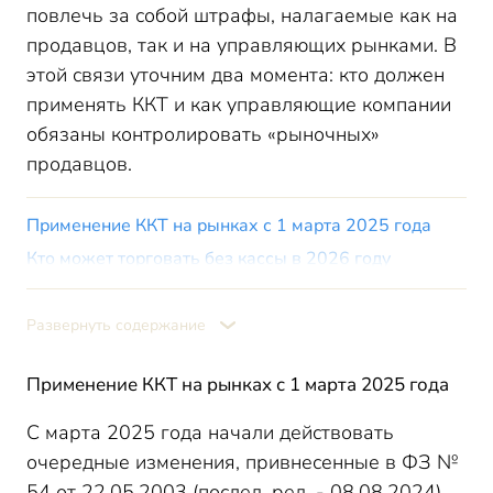
повлечь за собой штрафы, налагаемые как на
продавцов, так и на управляющих рынками. В
этой связи уточним два момента: кто должен
применять ККТ и как управляющие компании
обязаны контролировать «рыночных»
продавцов.
Применение ККТ на рынках с 1 марта 2025 года
Кто может торговать без кассы в 2026 году
Новые обязанности для компаний, управляющих
рынками, после 01.03.2025
Развернуть содержание
Сервис «Сведения о рынках и арендаторах»
Ответственность за нарушения правил применения
Применение ККТ на рынках с 1 марта 2025 года
ККМ по КоАП
Итоги
С марта 2025 года начали действовать
очередные изменения, привнесенные в ФЗ №
54 от 22.05.2003 (послед. ред. - 08.08.2024).