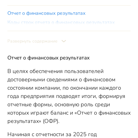
Отчет о финансовых результатах
Коды строк отчета о финансовых результатах
Пример заполнения отчета о финансовых результатах
Итоги
Развернуть содержание
Отчет о финансовых результатах
В целях обеспечения пользователей
достоверными сведениями о финансовом
состоянии компании, по окончании каждого
года предприятия подводят итоги, формируя
отчетные формы, основную роль среди
которых играют баланс и «Отчет о финансовых
результатах» (ОФР).
Начиная с отчетности за 2025 год