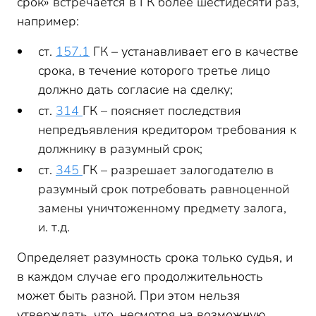
срок» встречается в ГК более шестидесяти раз,
например:
ст.
157.1
ГК – устанавливает его в качестве
срока, в течение которого третье лицо
должно дать согласие на сделку;
ст.
314
ГК – поясняет последствия
непредъявления кредитором требования к
должнику в разумный срок;
ст.
345
ГК – разрешает залогодателю в
разумный срок потребовать равноценной
замены уничтоженному предмету залога,
и. т.д.
Определяет разумность срока только судья, и
в каждом случае его продолжительность
может быть разной. При этом нельзя
утверждать, что, несмотря на возможную