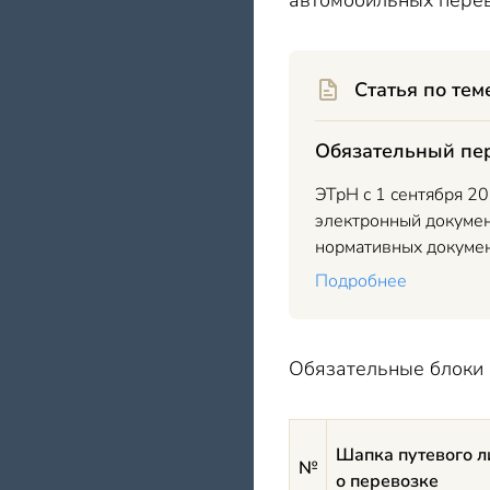
автомобильных перев
Статья по тем
Обязательный пер
ЭТрН с 1 сентября 20
электронный докумен
нормативных докумен
Подробнее
Обязательные блоки
Шапка путевого л
№
о перевозке