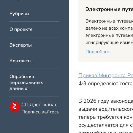
Электронные путе
Рубрики
Электронные путевые 
далеко не всех компа
О проекте
электронные путевые 
игнорирующие измен
Эксперты
Подробнее
Контакты
Приказ Минтранса Рос
Обработка
персональных
ФЗ определяют состав
данных
В 2026 году законод
СП Дзен-канал
выдачи водительског
Подписывайтесь
теперь требуется кон
осуществляется для 