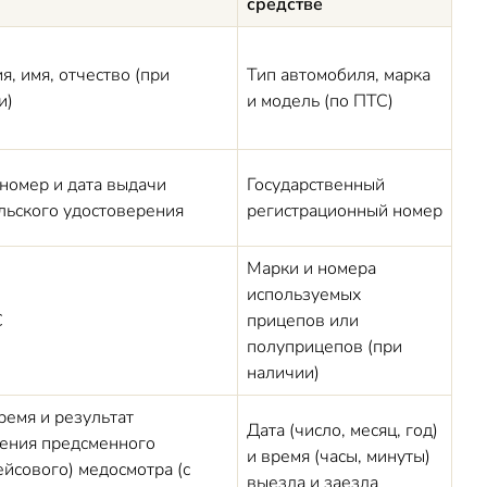
средстве
, имя, отчество (при
Тип автомобиля, марка
и)
и модель (по ПТС)
 номер и дата выдачи
Государственный
льского удостоверения
регистрационный номер
Марки и номера
используемых
С
прицепов или
полуприцепов (при
наличии)
ремя и результат
Дата (число, месяц, год)
ения предсменного
и время (часы, минуты)
ейсового) медосмотра (с
выезда и заезда