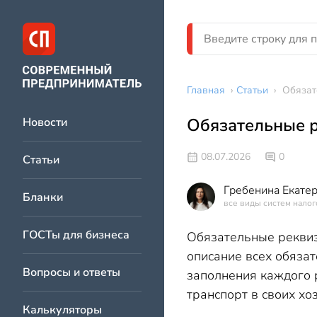
Главная
›
Статьи
›
Обязат
Обязательные р
Новости
08.07.2026
0
Статьи
Гребенина Екате
Бланки
все виды систем нало
ГОСТы для бизнеса
Обязательные реквиз
описание всех обяза
Вопросы и ответы
заполнения каждого 
транспорт в своих хо
Калькуляторы