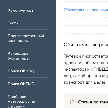
Обязательные реквизит
Конструкторы
Порядок заполнения пу
Тесты
Итоги
Развернуть содержание
Производственный
календарь
Обязательные рекв
Календарь
Путевой лист остаетс
бухгалтера
одного из обязатель
инспекторами ГИБДД.
Поиск ОКВЭД
лиц, самой организа
транспорт для целей
Поиск ОКТМО
Подборки
материалов по
Статья по тем
ситуации