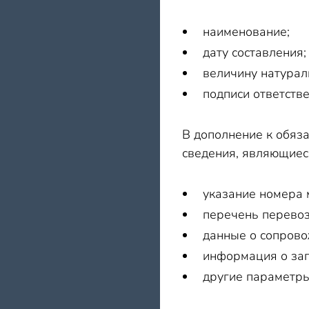
наименование;
дату составления;
величину натурал
подписи ответств
В дополнение к обяз
сведения, являющиес
указание номера 
перечень перевоз
данные о сопров
информация о зап
другие параметры