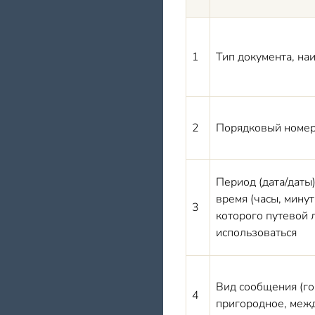
1
Тип документа, на
2
Порядковый номер
Период (дата/даты
время (часы, минут
3
которого путевой 
использоваться
Вид сообщения (го
4
пригородное, меж