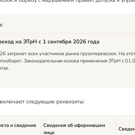
озок и борьбу с нарушением правил допуска к упра
е:
еход на ЭТрН с 1 сентября 2026 года
26 затронет всех участников рынка грузоперевозок. На это
тооборот. Законодательная основа применения ЭТрН с 01.
тах.
 включают следующие реквизиты:
иста и сведения
Сведения об оформившем
Сведен
лице