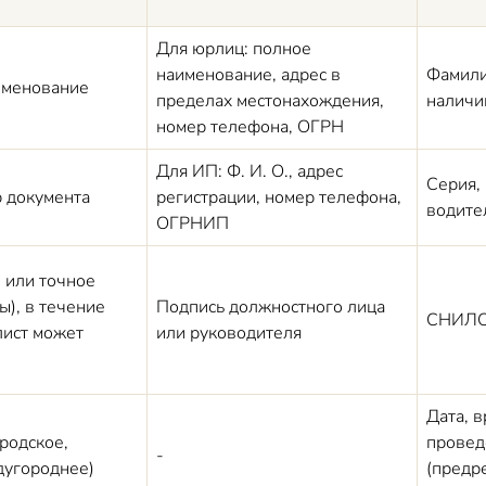
Для юрлиц: полное
наименование, адрес в
Фамилия
именование
пределах местонахождения,
наличи
номер телефона, ОГРН
Для ИП: Ф. И. О., адрес
Серия,
 документа
регистрации, номер телефона,
водите
ОГРНИП
) или точное
ы), в течение
Подпись должностного лица
СНИЛ
лист может
или руководителя
Дата, в
родское,
провед
-
дугороднее)
(предр