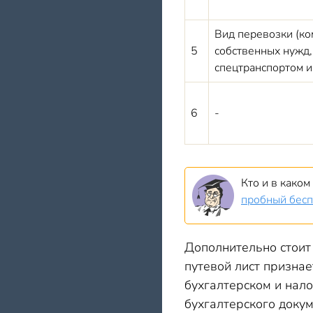
Вид перевозки (ко
5
собственных нужд,
спецтранспортом и т
6
-
Кто и в како
пробный бесп
Дополнительно стоит 
путевой лист признае
бухгалтерском и нал
бухгалтерского докум