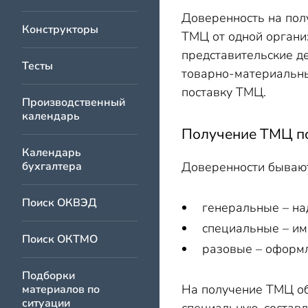
Надо ли заверять дове
Доверенность на пол
Конструкторы
ТМЦ от одной органи
представительские де
Тесты
товарно-материальны
поставку ТМЦ.
Производственный
календарь
Получение ТМЦ по
Календарь
бухгалтера
Доверенности бывают
Поиск ОКВЭД
генеральные – на
специальные – им
Поиск ОКТМО
разовые – оформл
Подборки
На получение ТМЦ о
материалов по
ситуации