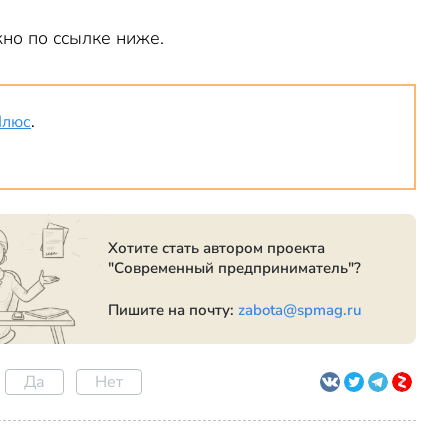
но по ссылке ниже.
Плюс
.
Хотите стать автором проекта
"Современный предприниматель"?
Пишите на почту:
zabota@spmag.ru
Да
Нет