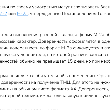
ания по своему усмотрению могут использовать бла
М-2
или
М-2а
, утвержденные Постановлением Госко
т для выполнения разовой задачи, а форму М-2а о
ассовый характер. Доверенность оформляется в одн
дачи доверенности по форме М-2а фиксируется в с
нящуюся у доверителя, на которой расписывается в 
ренностей обычно не превышает 15 дней, но при нео
ма не является обязательной к применению. Орган
 доверенности на получение ТМЦ. Для этого не нуж
мить на обычном листе формата А4. Доверенность, н
ьютерной техники, имеют одинаковую юридическую 