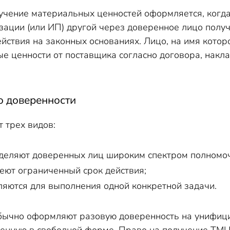
ренность на получение ТМЦ у нотариуса
учение материальных ценностей оформляется, когда
зации (или ИП) другой через доверенное лицо полу
йствия на законных основаниях. Лицо, на имя котор
е ценности от поставщика согласно договора, накл
 доверенности
 трех видов:
деляют доверенных лиц широким спектром полномоч
еют ограниченный срок действия;
яются для выполнения одной конкретной задачи.
бычно оформляют разовую доверенность на унифици