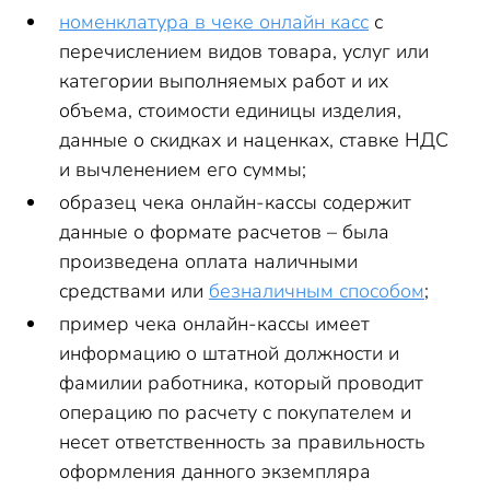
номенклатура в чеке онлайн касс
с
перечислением видов товара, услуг или
категории выполняемых работ и их
объема, стоимости единицы изделия,
данные о скидках и наценках, ставке НДС
и вычленением его суммы;
образец чека онлайн-кассы содержит
данные о формате расчетов – была
произведена оплата наличными
средствами или
безналичным способом
;
пример чека онлайн-кассы имеет
информацию о штатной должности и
фамилии работника, который проводит
операцию по расчету с покупателем и
несет ответственность за правильность
оформления данного экземпляра