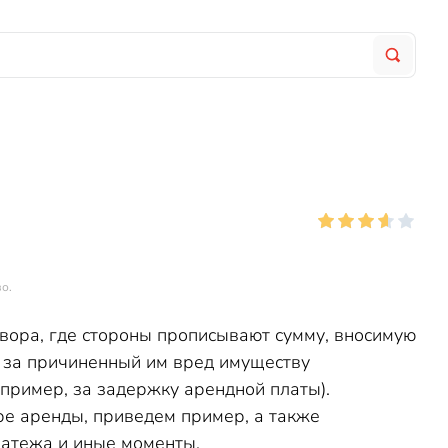
о.
овора, где стороны прописывают сумму, вносимую
 за причиненный им вред имуществу
апример, за задержку арендной платы).
ре аренды, приведем пример, а также
латежа и иные моменты.