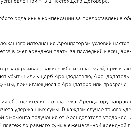
 установленной п. 3.1 настоящего Договора.
бого рода иные компенсации за предоставление об
адлежащего исполнения Арендатором условий настоя
ется в счет арендной платы за последний месяц ар
атор задерживает какие-либо из платежей, причита
ет убытки или ущерб Арендодателю, Арендодатель 
суммы, причитающиеся с Арендатора или просрочен
нии обеспечительного платежа, Арендатору направл
чета удержанных сумм. В каждом случае такого уде
й с момента получения от Арендодателя уведомлени
 платеж до равного сумме ежемесячной арендной п