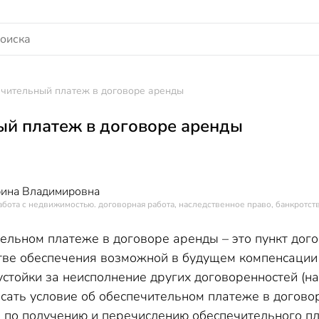
чительный платеж в договоре аренды
й платеж в договоре аренды
рина Владимировна
абота с недвижимостью. договорная работа, наследственное право, банкротств
ельном платеже в договоре аренды – это пункт дог
тве обеспечения возможной в будущем компенсации
стойки за неисполнение других договоренностей (н
исать условие об обеспечительном платеже в догово
 по получению и перечислению обеспечительного п