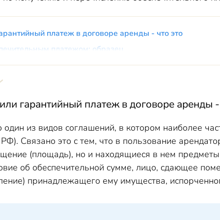
арантийный платеж в договоре аренды - что это
печительным платежом: образец
б обеспечительном платеже в договоре аренды
ого платежа по договору аренды
ж по договору аренды: проводки
ли гарантийный платеж в договоре аренды -
 один из видов соглашений, в котором наиболее час
К РФ). Связано это с тем, что в пользование арендат
щение (площадь), но и находящиеся в нем предметы 
овие об обеспечительной сумме, лицо, сдающее пом
вление) принадлежащего ему имущества, испорченно