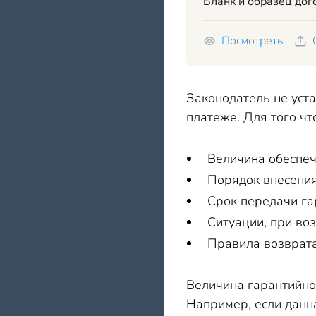
Бланк и образец до
Посмотреть
Законодатель не уст
платеже. Для того ч
Величина обеспеч
Порядок внесения
Срок передачи га
Ситуации, при воз
Правила возврата
Величина гарантийног
Например, если данна