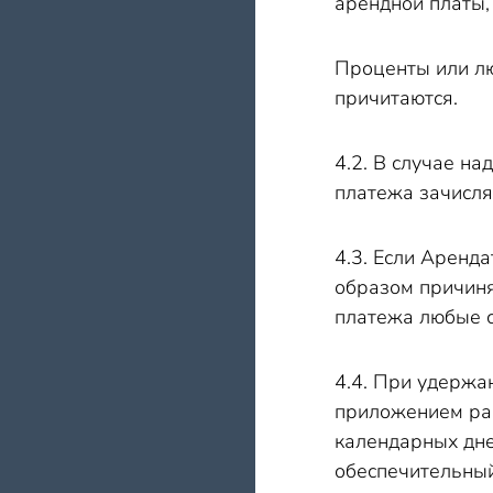
арендной платы,
Проценты или лю
причитаются.
4.2. В случае н
платежа зачисля
4.3. Если Аренд
образом причиня
платежа любые 
4.4. При удержа
приложением рас
календарных дне
обеспечительный