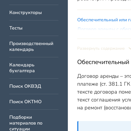
Конструкторы
Обеспечительный или г
Тесты
Договор аренды с обес
Пример условия о
Производственный
Возврат обеспечительн
Развернуть содержание
календарь
Обеспечительный плате
Обеспечительный и
Календарь
бухгалтера
Договор аренды – это
платеже (ст. 381.1 Г
Поиск ОКВЭД
тексте договора поме
текст соглашения усл
Поиск ОКТМО
на ремонт (восстано
Подборки
материалов по
ситуации