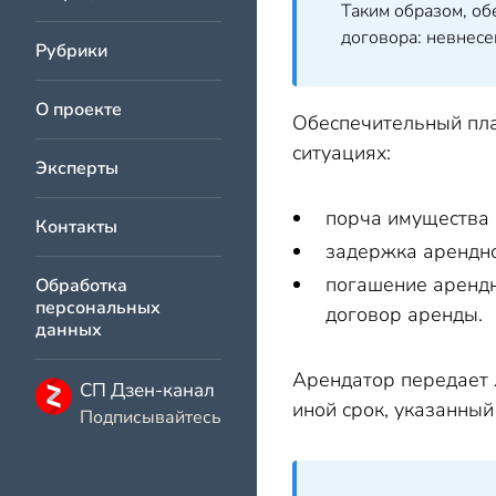
Таким образом, об
договора: невнесе
Рубрики
О проекте
Обеспечительный пла
ситуациях:
Эксперты
порча имущества 
Контакты
задержка арендно
погашение арендн
Обработка
персональных
договор аренды.
данных
Арендатор передает 
СП Дзен-канал
иной срок, указанный
Подписывайтесь