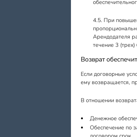
обеспечительног
4.5. При повыше
пропорционально
Арендодателя ра
течение 3 (трех
Возврат обеспечи
Если договорные усл
ему возвращается, пр
В отношении возврат
Денежное обеспеч
Обеспечение по з
договором срок.