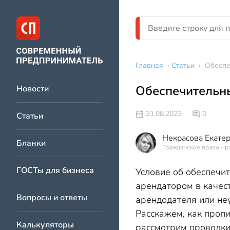
Главная
›
Статьи
›
Обеспе
Обеспечительны
Новости
31.08.2023
0
Статьи
Некрасова Екате
Бланки
Гражданское право - р
ГОСТы для бизнеса
Условие об обеспечит
арендатором в качес
Вопросы и ответы
арендодателя или неу
Расскажем, как проп
Калькуляторы
рассмотрим проводки