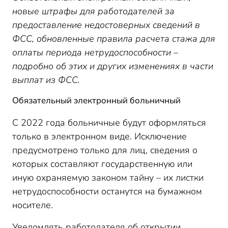
Штраф за предоставление недостоверных сведений
новые штрафы для работодателей за
в ФСС
предоставление недостоверных сведений в
Возможность отказа в возмещении социальных
пособий
ФСС, обновленные правила расчета стажа для
Увеличение размера среднедневного заработка для
оплаты периода нетрудоспособности –
оплаты больничного
подробно об этих и других изменениях в части
выплат из ФСС.
Обязательный электронный больничный
С 2022 года больничные будут оформляться
только в электронном виде. Исключение
предусмотрено только для лиц, сведения о
которых составляют государственную или
иную охраняемую законом тайну – их листки
нетрудоспособности останутся на бумажном
носителе.
Уведомлять работодателя об открытии