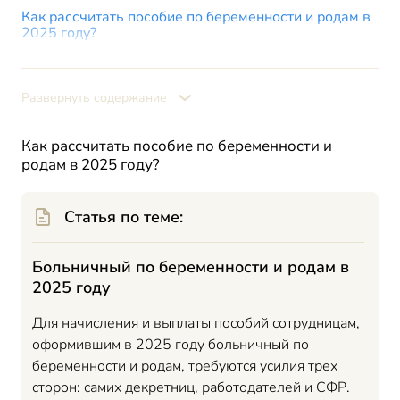
Как рассчитать пособие по беременности и родам в
2025 году?
Декретные суммы в 2025 году – максимальная
сумма
Развернуть содержание
Максимальное пособие по БиР за 1 день
Максимальное пособие по БиР при отпуске 140 дней
Как рассчитать пособие по беременности и
Максимальное пособие по БиР при осложненных родах
родам в 2025 году?
Максимальное пособие по БиР при многоплодной
беременности
Статья по теме:
Максимальное пособие по уходу за ребенком до 1,5
лет в 2025 году
Пример расчета пособия по БиР
Больничный по беременности и родам в
2025 году
Итоги
Для начисления и выплаты пособий сотрудницам,
оформившим в 2025 году больничный по
беременности и родам, требуются усилия трех
сторон: самих декретниц, работодателей и СФР.