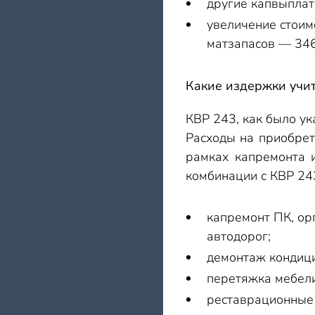
другие капвыпла
увеличение стоим
матзапасов — 346
Какие издержки учит
КВР 243, как было ук
Расходы на приобрет
рамках капремонта 
комбинации с КВР 243
капремонт ПК, ор
автодорог;
демонтаж кондиц
перетяжка мебели
реставрационные