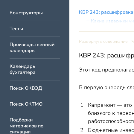
КВР 243: расшифровка
Конструкторы
Какие издержки уч
Тесты
Порядок применения К
Как определить, относя
Развернуть содержание
Производственный
Текущий ремонт К
календарь
КВР 243: расшифр
Благоустройство т
Календарь
Этот код предполагае
бухгалтера
В первую очередь сл
Поиск ОКВЭД
Поиск ОКТМО
Капремонт — это 
близкого к перво
Подборки
работоспособност
материалов по
Бюджетные инвест
ситуации