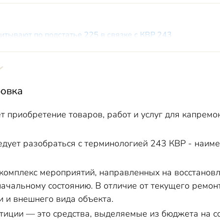
итывают по подстатье 225 в связке с КВР 243
ВР 243 для бюджетных учреждений
тся ли траты к КВР 243
ВР 243 или 244
овка
ерритории КВР 243 или 244
т приобретение товаров, работ и услуг для капрем
едует разобраться с терминологией 243 КВР - наим
комплекс мероприятий, направленных на восстановл
начальному состоянию. В отличие от текущего ремо
и и внешнего вида объекта.
иции — это средства, выделяемые из бюджета на с