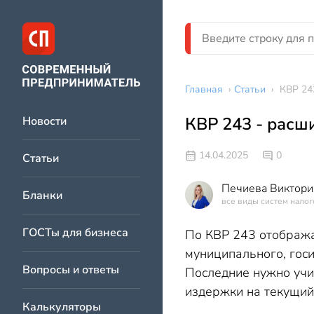
Главная
›
Статьи
›
КВР 24
КВР 243 - рас
Новости
14.04.2025
0
Статьи
Печиева Виктори
Бланки
все виды систем нало
ГОСТы для бизнеса
По КВР 243 отобража
муниципального, гос
Вопросы и ответы
Последние нужно учи
издержки на текущий
Калькуляторы