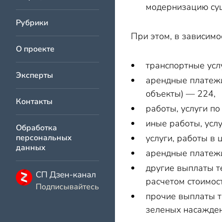
модернизацию сущ
Рубрики
При этом, в зависимо
О проекте
транспортные усл
Эксперты
арендные платежи
объекты) — 224,
Контакты
работы, услуги п
иные работы, усл
Обработка
персональных
услуги, работы в
данных
арендные платежи
другие выплаты т
СП Дзен-канал
расчетом стоимост
Подписывайтесь
прочие выплаты т
зеленых насажден