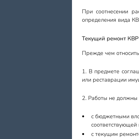
При соотнесении ра
определения вида КВ
Текущий ремонт КВР
Прежде чем относить
1. В предмете согла
или реставрации имущ
2. Работы не должны
с бюджетными вло
соответствующей 
с текущим ремонт