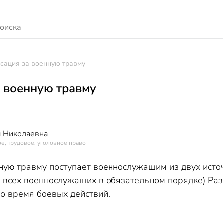
сация за военную травму
 военную травму
 Николаевна
е, трудовое, уголовное право
ую травму поступает военнослужащим из двух источ
ет всех военнослужащих в обязательном порядке) Ра
о время боевых действий.