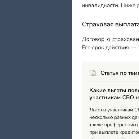
инвалидности. Ниже 
Страховая выплата
Договор о страхова
Его срок действия — 
Статья по тем
Какие льготы по
участникам СВО н
Льготы участникам С
несколько разных де
также преференции в
при выплате кредито