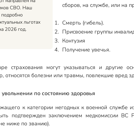
от направлен на
сборов, на службе, или на п
иков СВО. Наш
т подробно
ктуальных льготах
Смерть (гибель).
на 2026 год.
Присвоение группы инвалид
Контузия
Получение увечья.
оре страхования могут указываться и другие ос
р, относятся болезни или травмы, повлекшие вред з
 увольнении по состоянию здоровья
ужащего к категории негодных к военной службе и
ыть подтвержден заключением медкомиссии ВС Р
не ниже по званию).