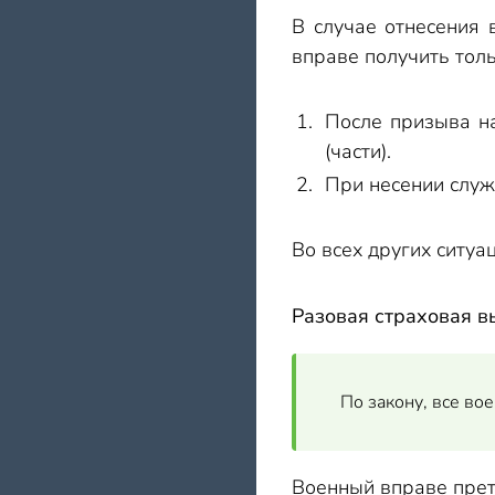
В случае отнесения 
вправе получить толь
После призыва н
(части).
При несении служ
Во всех других ситуа
Разовая страховая в
По закону, все во
Военный вправе прет