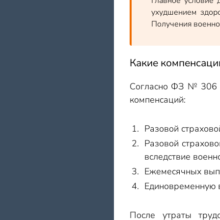
Главное условие 
ухудшением здор
Получения военно
Какие компенсаци
Согласно ФЗ № 306 о
компенсаций:
Разовой страхово
Разовой страхово
вследствие военн
Ежемесячных выпл
Единовременную в
После утраты труд