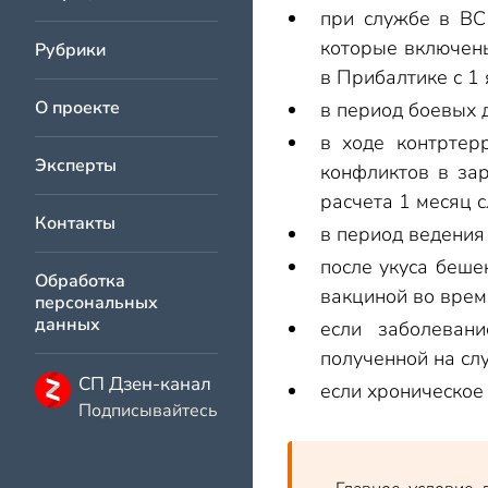
Ежемесячное посо
при службе в ВС
Компенсация от го
которые включены
Рубрики
в Прибалтике с 1 
Разовая выплата п
О проекте
в период боевых 
Компенсации военных 
в ходе контртер
Военная пенсия по инв
Эксперты
конфликтов в зар
расчета 1 месяц с
Контакты
в период ведения
после укуса беше
Обработка
вакциной во врем
персональных
данных
если заболеван
полученной на сл
СП Дзен-канал
если хроническое
Подписывайтесь