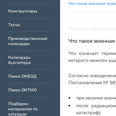
Что такое военная тра
Конструкторы
Какие компенсации по
Страховая выплата по 
Тесты
Разовая выплата п
Развернуть содержание
Разовая страховая
Производственный
Что такое военная
календарь
Страховая выплат
Сроки выплаты страхо
Что означает терми
Календарь
которого нанесен ущ
Как оформить страхов
бухгалтера
Порядок и размер выпл
Согласно определени
Поиск ОКВЭД
Срок страховых выплат
Постановления № 565
Каким военнослужащим
Поиск ОКТМО
Когда откажут в страх
при несении воен
Размер государственн
Подборки
после радиацион
материалов по
Единовременная р
катастроф);
ситуации