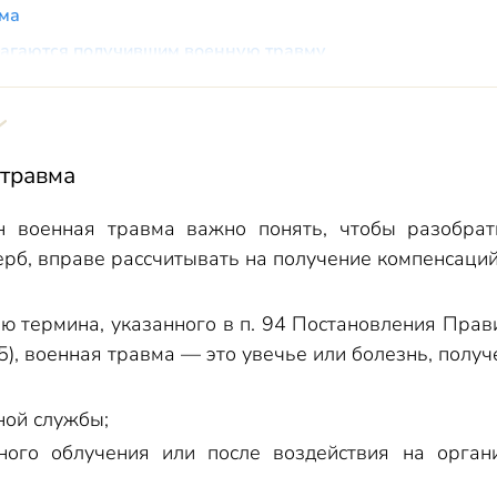
вма
лагаются получившим военную травму
военной травме
ри увольнении по состоянию здоровья
 выплата при получении травмы
 травма
а родственникам после смерти военнослужащего
вки
н военная травма важно понять, чтобы разобрат
ерб, вправе рассчитывать на получение компенсаций
ую выплату
ат при наступлении страхового случая
ю термина, указанного в п. 94 Постановления Прав
 за травму, полученную во время службы в армии
), военная травма — это увечье или болезнь, полу
 полагается выплата
овой выплате
ной службы;
ых компенсаций военной травмы
ного облучения или после воздействия на орган
азовая выплата