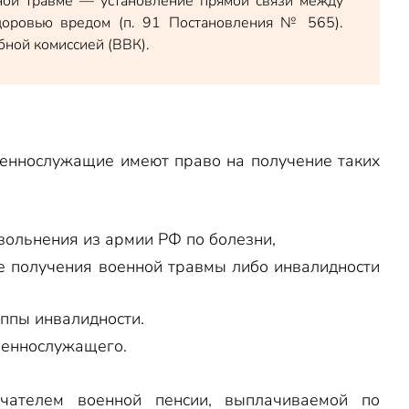
нной травме — установление прямой связи между
доровью вредом (п. 91 Постановления № 565).
ной комиссией (ВВК).
оеннослужащие имеют право на получение таких
вольнения из армии РФ по болезни,
ае получения военной травмы либо инвалидности
уппы инвалидности.
оеннослужащего.
учателем военной пенсии, выплачиваемой по