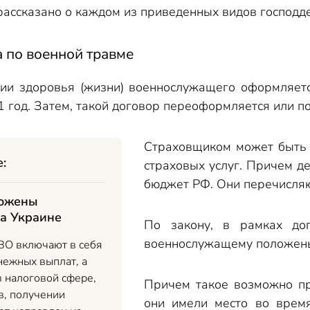
рассказано о каждом из приведенных видов господд
 по военной травме
нии здоровья (жизни) военнослужащего оформляе
1 год. Затем, такой договор переоформляется или 
Страховщиком может быть 
е:
страховых услуг. Причем д
бюджет РФ. Они перечисляю
ложены
а Украине
По закону, в рамках дог
военнослужащему положены
ВО включают в себя
нежных выплат, а
 налоговой сфере,
Причем такое возможно пр
в, получении
они имели место во врем