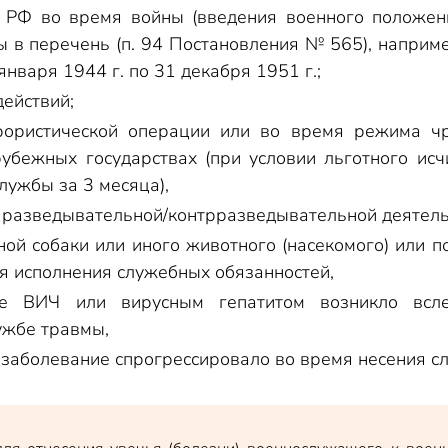
бие
 РФ во время войны (введения военного положен
сударства родственникам погибшего от военной травмы
 в перечень (п. 94 Постановления № 565), наприме
января 1944 г. по 31 декабря 1951 г.;
о инвалидности
действий;
травм сотрудникам МВД и Росгвардии
рористической операции или во время режима ч
алидности
убежных государствах (при условии льготного исч
лужбы за 3 месяца),
 разведывательной/контрразведывательной деятель
ной собаки или иного животного (насекомого) или 
я исполнения служебных обязанностей,
ие ВИЧ или вирусным гепатитом возникло всле
ужбе травмы,
 заболевание спрогрессировало во время несения с