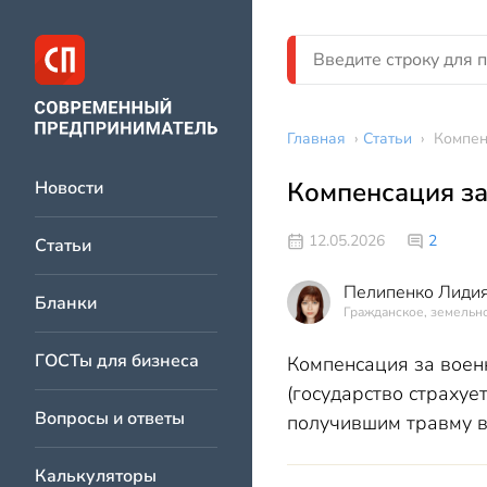
Главная
›
Статьи
›
Компен
Компенсация за
Новости
12.05.2026
2
Статьи
Пелипенко Лидия
Бланки
Гражданское, земельно
ГОСТы для бизнеса
Компенсация за военн
(государство страху
Вопросы и ответы
получившим травму в
Калькуляторы