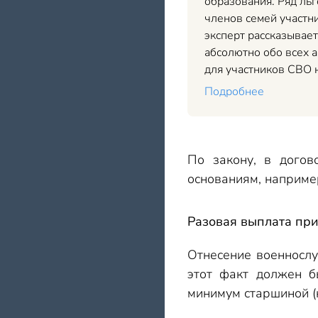
образования. Ряд льг
членов семей участн
эксперт рассказывае
абсолютно обо всех а
для участников СВО 
Подробнее
По закону, в догов
основаниям, наприме
Разовая выплата при
Отнесение военносл
этот факт должен б
минимум старшиной (