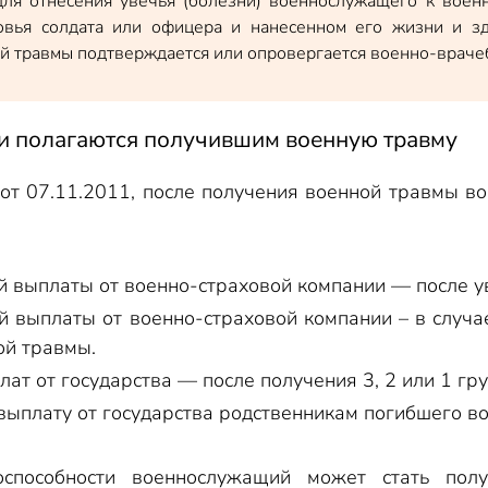
для отнесения увечья (болезни) военнослужащего к вое
овья солдата или офицера и нанесенном его жизни и з
й травмы подтверждается или опровергается военно-врачеб
и полагаются получившим военную травму
т 07.11.2011, после получения военной травмы в
й выплаты от военно-страховой компании — после у
й выплаты от военно-страховой компании – в случ
ой травмы.
ат от государства — после получения 3, 2 или 1 гр
ыплату от государства родственникам погибшего в
оспособности военнослужащий может стать пол