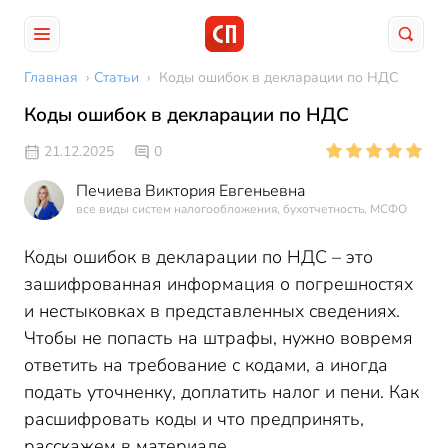
Главная
›
Статьи
›
Коды ошибок в декларации по НДС
Коды ошибок в декларации по НДС
21.12.2025
0
Печиева Виктория Евгеньевна
все виды систем налогообложения, бухотчетность, МСФО
Коды ошибок в декларации по НДС – это
зашифрованная информация о погрешностях
и нестыковках в представленных сведениях.
Чтобы не попасть на штрафы, нужно вовремя
ответить на требование с кодами, а иногда
подать уточненку, доплатить налог и пени. Как
расшифровать коды и что предпринять,
расскажем в материале.