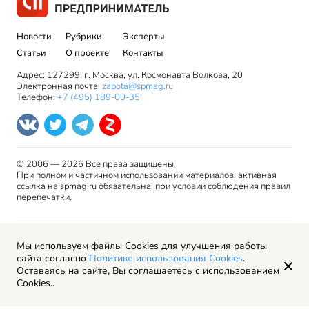
Новости
Рубрики
Эксперты
Статьи
О проекте
Контакты
Адрес: 127299, г. Москва, ул. Космонавта Волкова, 20
Электронная почта:
zabota@spmag.ru
Телефон:
+7 (495) 189-00-35
© 2006 — 2026 Все права защищены.
При полном и частичном использовании материалов, активная
ссылка на spmag.ru обязательна, при условии соблюдения правил
перепечатки.
Правила использования материалов сайта и авторские
Мы используем файлы Cookies для улучшения работы
права
сайта согласно
Политике использования Cookies
.
Пользовательское соглашение
Оставаясь на сайте, Вы соглашаетесь с использованием
Политика обработки персональных данных
Cookies..
Рекламодателям