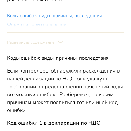
Коды ошибок: виды, причины, последствия
Формат и сроки пояснений
Когда про коды и пояснения можно забыть
Итоги
Развернуть содержание
Коды ошибок: виды, причины, последствия
Если контролеры обнаружили расхождения в
вашей декларации по НДС, они укажут в
требовании о предоставлении пояснений коды
возможных ошибок. Разберемся, по каким
причинам может появиться тот или иной код
ошибки.
Код ошибки 1 в декларации по НДС