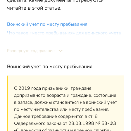
сделать, какие документы потребуются
читайте в этой статье.
Воинский учет по месту пребывания
Что такое «место пребывания» для воинского учета
Постановка на воинский учет по месту пребывания
Можно ли встать на воинский учет без регистрации
Развернуть содержание
Сроки уведомления военкомата о переезде
Воинский учет по месту пребывания
Что требуется для постановки на воинский учет без
регистрации
Как встать на воинский учет без прописки
С 2019 года призывники, граждане
Как встать на воинский учет через «Госуслуги»
допризывного возраста и граждане, состоящие
Как встать на воинский учет через МФЦ
в запасе, должны становиться на воинский учет
Ответственность за непостановку на воинский учет
по месту жительства или месту пребывания.
Данное требование содержится в ст. 8
Федерального закона от 28.03.1998 № 53-ФЗ
«О воинской обязанности и военной службе».