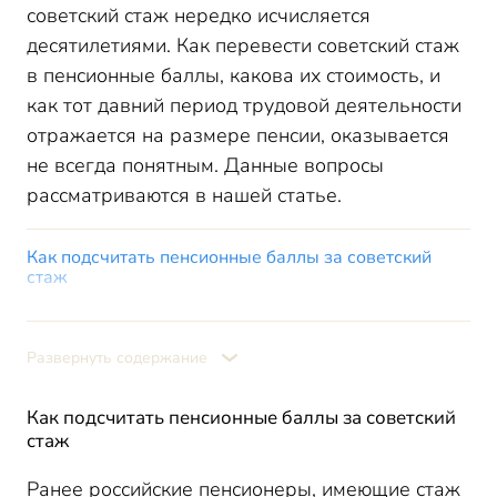
советский стаж нередко исчисляется
десятилетиями. Как перевести советский стаж
в пенсионные баллы, какова их стоимость, и
как тот давний период трудовой деятельности
отражается на размере пенсии, оказывается
не всегда понятным. Данные вопросы
рассматриваются в нашей статье.
Как подсчитать пенсионные баллы за советский
стаж
Валоризация страховых пенсий
Как начисляются пенсионные баллы за советский
Развернуть содержание
стаж
Как посчитать пенсионные баллы за советский
стаж: пример
Как подсчитать пенсионные баллы за советский
стаж
Ранее российские пенсионеры, имеющие стаж