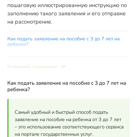
пошаговую иллюстрированную инструкцию по
заполнению такого заявления и его отправке
на рассмотрение.
Как подать заявление на пособие с 3 до 7 лет на
ребенка?
Находим форму заявления от 3 до 7 лет на
госуслугах
Развернуть содержание
Проверяем свои расчеты
Заполняем сведения о заявителе
Как подать заявление на пособие с 3 до 7 лет на
Сведения о доходах заявителя
ребенка?
Сведения о составе семьи
Определяем способ получения выплаты
Самый удобный и быстрый способ подать
Как правильно внести данные свидетельства о браке на
пособие от 3 до 7
заявление на пособие на ребенка от 3 до 7 лет
– это использование соответствующего сервиса
Отправка заявления на пособие от 3 до 7
на портале государственных услуг.