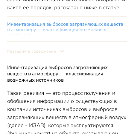
каков ее порядок, рассказано ниже в статье.
Инвентаризация выбросов загрязняющих веществ
в атмосферу — классификация возможных
источников
Порядок проведения инвентаризации выбросов
загрязняющих веществ
Развернуть содержание
Присвоении ИЗАВ порядковых номеров при
инвентаризации выбросов
Инвентаризация выбросов загрязняющих
Основные показатели при инвентаризации
веществ в атмосферу — классификация
выбросов
возможных источников
Итоги
Такая ревизия — это процесс получения и
обобщения информации о существующих в
компании источниках выбросов и выбросов
загрязняющих веществ в атмосферный воздух
(далее - ИЗАВ), которые эксплуатируются
(функционируют) на объекте, оказывающем